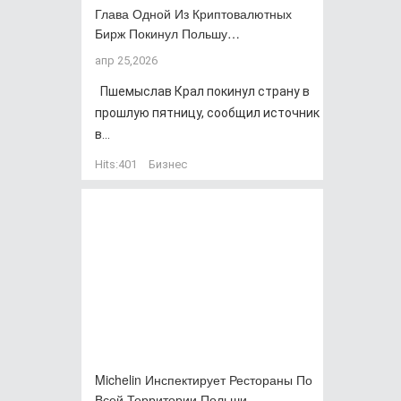
Глава Одной Из Криптовалютных
Бирж Покинул Польшу…
апр 25,2026
Пшемыслав Крал покинул страну в
прошлую пятницу, сообщил источник
в...
Hits:
401
Бизнес
Michelin Инспектирует Рестораны По
Всей Территории Польши