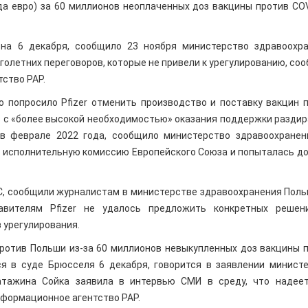
да евро) за 60 миллионов неоплаченных доз вакцины против COV
на 6 декабря, сообщило 23 ноября министерство здравоохр
оголетних переговоров, которые не привели к урегулированию, со
ство PAP.
о попросило Pfizer отменить производство и поставку вакцин 
сь с «более высокой необходимостью» оказания поддержки разди
в феврале 2022 года, сообщило министерство здравоохранен
 исполнительную комиссию Европейского Союза и попыталась д
С, сообщили журналистам в министерстве здравоохранения Поль
тавителям Pfizer не удалось предложить конкретных решен
 урегулирования.
 против Польши из-за 60 миллионов невыкупленных доз вакцины 
ся в суде Брюсселя 6 декабря, говорится в заявлении минист
атажина Сойка заявила в интервью СМИ в среду, что надее
формационное агентство PAP.