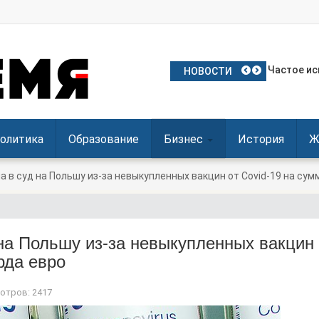
План Поль
Частое ис
Польские 
Посол Укр
Польша о
НОВОСТИ
олитика
Образование
Бизнес
История
Ж
а в суд на Польшу из-за невыкупленных вакцин от Covid-19 на сум
 на Польшу из-за невыкупленных вакцин 
рда евро
отров: 2417