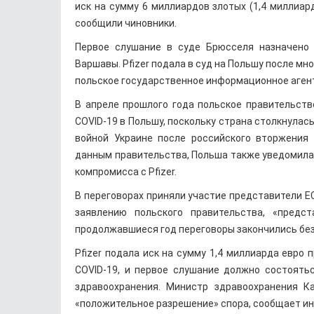
иск на сумму 6 миллиардов злотых (1,4 миллиар
сообщили чиновники.
Первое слушание в суде Брюсселя назначено 
Варшавы. Pfizer подала в суд на Польшу после мн
польское государственное информационное агент
В апреле прошлого года польское правительств
COVID-19 в Польшу, поскольку страна столкнула
войной Украине после российского вторжения 
данным правительства, Польша также уведомила
компромисса с Pfizer.
В переговорах приняли участие представители Е
заявлению польского правительства, «предс
продолжавшиеся год переговоры закончились без
Pfizer подала иск на сумму 1,4 миллиарда евро
COVID-19, и первое слушание должно состоять
здравоохранения. Министр здравоохранения К
«положительное разрешение» спора, сообщает ин