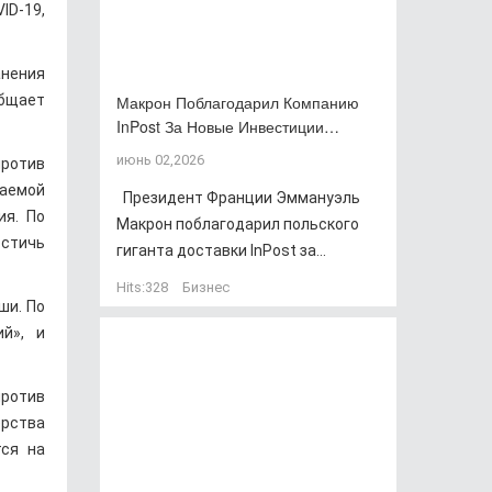
ID-19,
анения
общает
Макрон Поблагодарил Компанию
InPost За Новые Инвестиции…
июнь 02,2026
против
раемой
Президент Франции Эммануэль
ия. По
Макрон поблагодарил польского
остичь
гиганта доставки InPost за...
Hits:
328
Бизнес
ши. По
ий», и
против
ерства
тся на