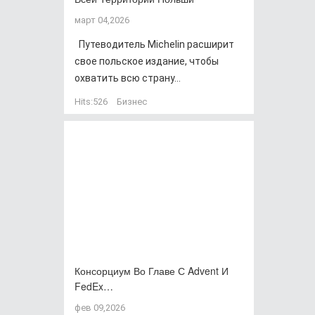
март 04,2026
Путеводитель Michelin расширит
свое польское издание, чтобы
охватить всю страну...
Hits:
526
Бизнес
Консорциум Во Главе С Advent И
FedEx…
фев 09,2026