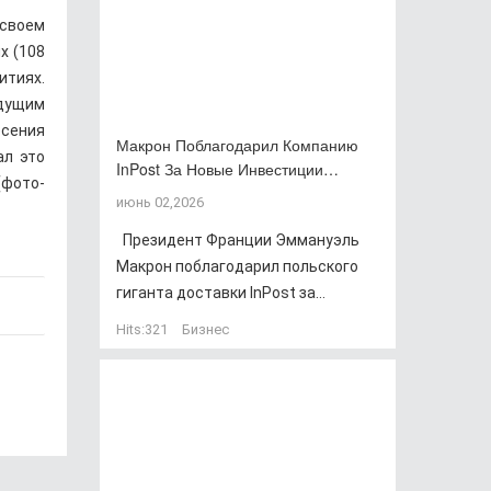
 своем
х (108
итиях.
дущим
есения
Макрон Поблагодарил Компанию
ал это
InPost За Новые Инвестиции…
фото-
июнь 02,2026
Президент Франции Эммануэль
Макрон поблагодарил польского
гиганта доставки InPost за...
Hits:
321
Бизнес