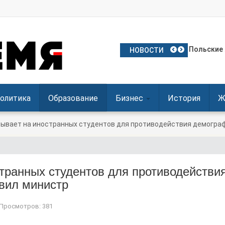
Частое ис
Польские 
Посол Укр
Польша о
Польша де
НОВОСТИ
олитика
Образование
Бизнес
История
Ж
ывает на иностранных студентов для противодействия демограф
транных студентов для противодействи
вил министр
Просмотров: 381