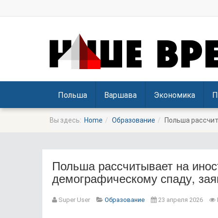
Польша
Варшава
Экономика
П
Вы здесь:
Home
Образование
Польша рассчит
Польша рассчитывает на инос
демографическому спаду, зая
Prev
Next
Super User
Образование
23 апреля 2026