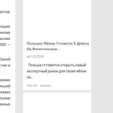
ентов,
утацию
онному
льских
Польские Яблоки Готовятся К Дебюту
 000 —
На Филиппинском…
авг 05,2026
 Южной
Польша готовится открыть новый
стия в
экспортный рынок для своих яблок
на...
ование
Hits:
94
Бизнес
ольшой
оказал
альным
ранных