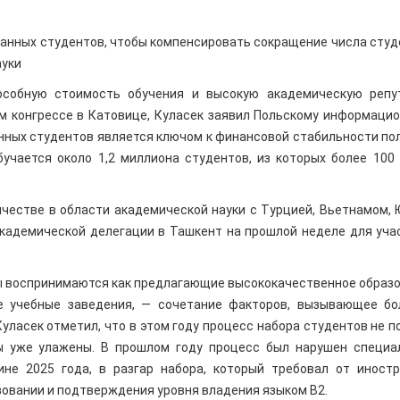
анных студентов, чтобы компенсировать сокращение числа студ
ауки
пособную стоимость обучения и высокую академическую реп
м конгрессе в Катовице, Куласек заявил Польскому информаци
анных студентов является ключом к финансовой стабильности по
учается около 1,2 миллиона студентов, из которых более 100
ичестве в области академической науки с Турцией, Вьетнамом,
академической делегации в Ташкент на прошлой неделе для уча
ты воспринимаются как предлагающие высококачественное образ
ие учебные заведения, — сочетание факторов, вызывающее б
уласек отметил, что в этом году процесс набора студентов не п
сы уже улажены. В прошлом году процесс был нарушен специ
не 2025 года, в разгар набора, который требовал от иност
зовании и подтверждения уровня владения языком B2.