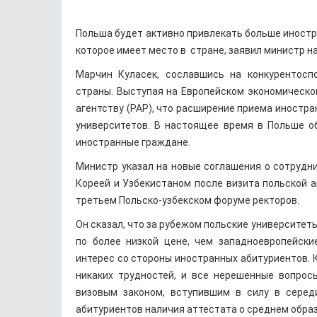
Польша будет активно привлекать больше иностр
которое имеет место в стране, заявил министр н
Марчин Куласек, сославшись на конкурентос
страны. Выступая на Европейском экономическо
агентству (PAP), что расширение приема иностр
университетов. В настоящее время в Польше об
иностранные граждане.
Министр указал на новые соглашения о сотрудн
Кореей и Узбекистаном после визита польской 
третьем Польско-узбекском форуме ректоров.
Он сказал, что за рубежом польские университе
по более низкой цене, чем западноевропейск
интерес со стороны иностранных абитуриентов. К
никаких трудностей, и все нерешенные вопро
визовым законом, вступившим в силу в середи
абитуриентов наличия аттестата о среднем обра