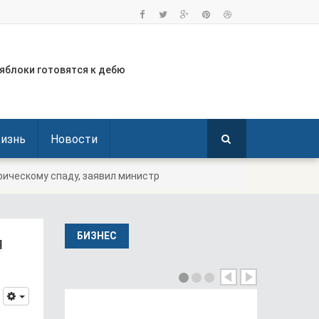
пользование права вето
яблоки готовятся к дебю
аины в Польше готовится
пережает Германию по тем
портирует колумбийца, о
изнь
Новости
ическому спаду, заявил министр
я
БИЗНЕС