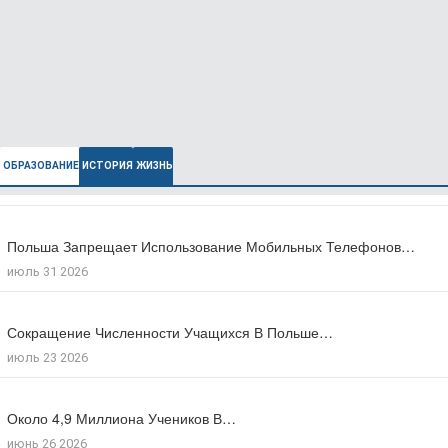
ОБРАЗОВАНИЕ
ИСТОРИЯ
ЖИЗНЬ
Польша Запрещает Использование Мобильных Телефонов…
В Польше Выросла Ожидаемая Продолжительность…
июль 31 2026
июль 27 2026
Сокращение Численности Учащихся В Польше…
Число Зарегистрированных Преступлений На Почве…
июль 23 2026
июль 17 2026
Около 4,9 Миллиона Учеников В…
Большинство Поляков Поддерживают Сокращение Рабочего…
июнь 26 2026
июль 09 2026