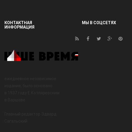
КОНТАКТНАЯ
МЫ В СОЦСЕТЯХ
ИНФОРМАЦИЯ
ежедневное независимое
издание, было основано
в 1937 году Е.Котляревским
в Варшаве
Главный редактор Эдвард
Сагальский