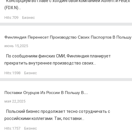
Консорциум во главе с холдинговой компанией Advent и FedEx
(FDX.N)...
Hits:
709
Бизнес
Финляндия Перенесет Производство Своих Паспортов В Польшу
июнь 15,2025
По сообщениям финских СМИ, Финляндия планирует
прекратить внутреннее производство своих...
Hits:
1598
Бизнес
Поставки Огурцов Из России В Польшу В…
мая 22,2025
Польский бизнес продолжает тесно сотрудничать с
российскими коллегами. Так, поставки...
Hits:
1757
Бизнес