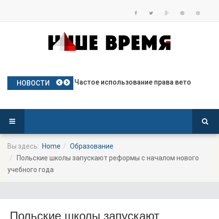
План Польши по предоставлению бе
Частое использование права вето
Польские яблоки готовятся к дебю
Посол Украины в Польше готовится
Польша опережает Германию по тем
НОВОСТИ
Вы здесь:
Home
Образование
Польские школы запускают реформы с началом нового
учебного года
Польские школы запускают