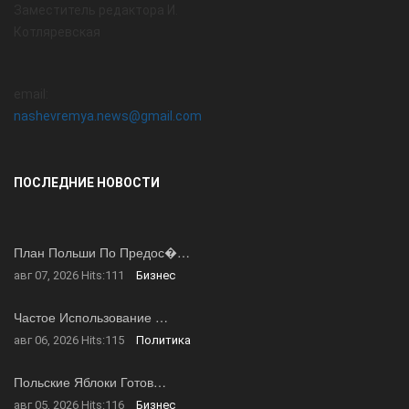
Заместитель редактора И.
Котляревская
email:
nashevremya.news@gmail.com
ПОСЛЕДНИЕ НОВОСТИ
План Польши По Предос�…
авг 07, 2026
Hits:
111
Бизнес
Частое Использование …
авг 06, 2026
Hits:
115
Политика
Польские Яблоки Готов…
авг 05, 2026
Hits:
116
Бизнес