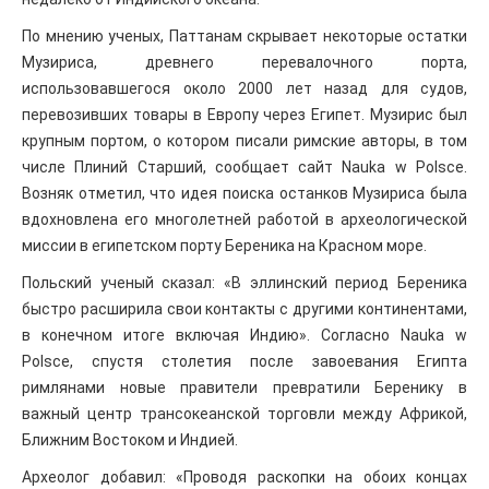
По мнению ученых, Паттанам скрывает некоторые остатки
Музириса, древнего перевалочного порта,
использовавшегося около 2000 лет назад для судов,
перевозивших товары в Европу через Египет. Музирис был
крупным портом, о котором писали римские авторы, в том
числе Плиний Старший, сообщает сайт Nauka w Polsce.
Возняк отметил, что идея поиска останков Музириса была
вдохновлена его многолетней работой в археологической
миссии в египетском порту Береника на Красном море.
Польский ученый сказал: «В эллинский период Береника
быстро расширила свои контакты с другими континентами,
в конечном итоге включая Индию». Согласно Nauka w
Polsce, спустя столетия после завоевания Египта
римлянами новые правители превратили Беренику в
важный центр трансокеанской торговли между Африкой,
Ближним Востоком и Индией.
Археолог добавил: «Проводя раскопки на обоих концах