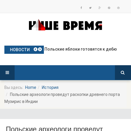
Частое использование права вето
Польские яблоки готовятся к дебю
Посол Украины в Польше готовится
Польша опережает Германию по тем
Польша депортирует колумбийца, о
НОВОСТИ
Вы здесь:
Home
История
Польские археологи проведут раскопки древнего порта
Музирис в Индии
Польские археологи проведут