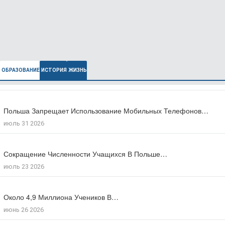
ОБРАЗОВАНИЕ
ИСТОРИЯ
ЖИЗНЬ
Польша Запрещает Использование Мобильных Телефонов…
В Польше Выросла Ожидаемая Продолжительность…
июль 31 2026
июль 27 2026
Сокращение Численности Учащихся В Польше…
Число Зарегистрированных Преступлений На Почве…
июль 23 2026
июль 17 2026
Около 4,9 Миллиона Учеников В…
Большинство Поляков Поддерживают Сокращение Рабочего…
июнь 26 2026
июль 09 2026