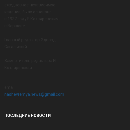
ежедневное независимое
издание, было основано
в 1937 году Е.Котляревским
в Варшаве
Главный редактор Эдвард
Сагальский
Заместитель редактора И.
Котляревская
email:
nashevremya.news@gmail.com
ПОСЛЕДНИЕ НОВОСТИ