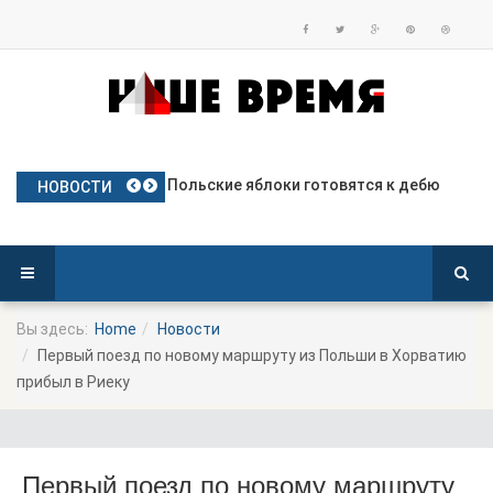
Частое использование права вето
Польские яблоки готовятся к дебю
Посол Украины в Польше готовится
Польша опережает Германию по тем
Польша депортирует колумбийца, о
НОВОСТИ
Вы здесь:
Home
Новости
Первый поезд по новому маршруту из Польши в Хорватию
прибыл в Риеку
Первый поезд по новому маршруту