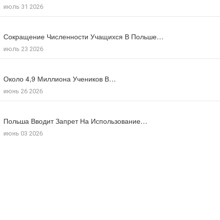
июль 31 2026
июль 27 2026
Сокращение Численности Учащихся В Польше…
Число Зарегистрированных Преступлений На Почве…
июль 23 2026
июль 17 2026
Около 4,9 Миллиона Учеников В…
Большинство Поляков Поддерживают Сокращение Рабочего…
июнь 26 2026
июль 09 2026
Польша Вводит Запрет На Использование…
Число Иностранцев, Получивших Польское Гражданство…
июнь 03 2026
мая 18 2026
Потомки Польской Пары, Которая Укрывала…
июль 30 2026