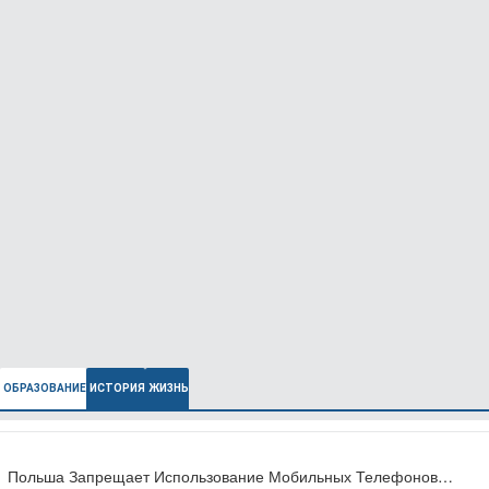
ОБРАЗОВАНИЕ
ИСТОРИЯ
ЖИЗНЬ
Польша Запрещает Использование Мобильных Телефонов…
В Польше Выросла Ожидаемая Продолжительность…