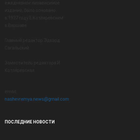
ежедневное независимое
издание, было основано
в 1937 году Е.Котляревским
в Варшаве
Главный редактор Эдвард
Сагальский
Заместитель редактора И.
Котляревская
email:
nashevremya.news@gmail.com
ПОСЛЕДНИЕ НОВОСТИ