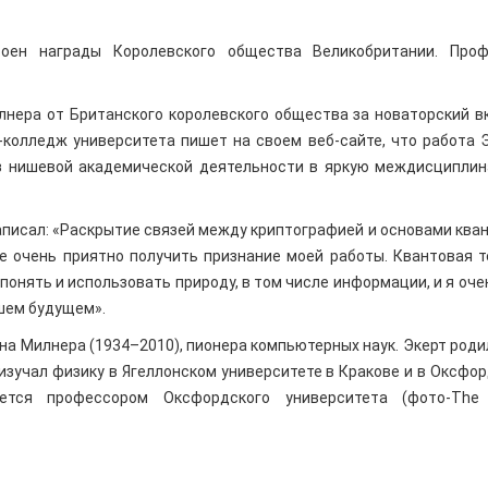
тоен награды Королевского общества Великобритании. Проф
нера от Британского королевского общества за новаторский в
колледж университета пишет на своем веб-сайте, что работа 
з нишевой академической деятельности в яркую междисципли
аписал: «Раскрытие связей между криптографией и основами ква
е очень приятно получить признание моей работы. Квантовая т
онять и использовать природу, в том числе информации, и я оче
йшем будущем».
а Милнера (1934–2010), пионера компьютерных наук. Экерт роди
н изучал физику в Ягеллонском университете в Кракове и в Оксфо
ется профессором Оксфордского университета (фото-The 