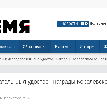
Частое ис
Польские 
Посол Укр
Польша о
Польша де
НОВОСТИ
олитика
Образование
Бизнес
История
Ж
ский исследователь был удостоен награды Королевского общест
атель был удостоен награды Королевско
Просмотров: 2195