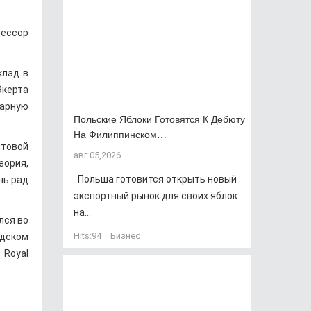
ессор
клад в
Экерта
нарную
Польские Яблоки Готовятся К Дебюту
На Филиппинском…
нтовой
авг 05,2026
еория,
Польша готовится открыть новый
нь рад
экспортный рынок для своих яблок
на...
лся во
Hits:
94
Бизнес
рдском
Royal