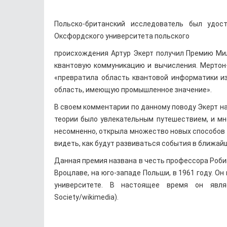
Польско-британский исследователь был удос
Оксфордского университета польского
происхождения Артур Экерт получил Премию Мил
квантовую коммуникацию и вычисления. Мертон-
«превратила область квантовой информатики и
область, имеющую промышленное значение».
В своем комментарии по данному поводу Экерт н
теории было увлекательным путешествием, и мн
несомненно, открыла множество новых способов п
видеть, как будут развиваться события в ближа
Данная премия названа в честь профессора Робин
Вроцлаве, на юго-западе Польши, в 1961 году. О
университете. В настоящее время он явля
Society/wikimedia).