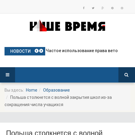
План Польши по предоставлению бе
Частое использование права вето
Польские яблоки готовятся к дебю
Посол Украины в Польше готовится
Польша опережает Германию по тем
НОВОСТИ
Вы здесь:
Home
Образование
Польша столкнется с волной закрытия школ из-за
сокращения числа учащихся
Польша столкнется с волной