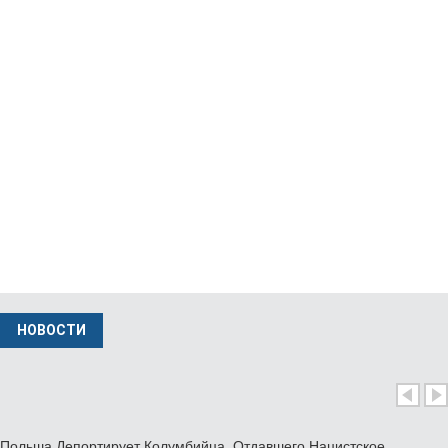
Музей В Кракове Представляет Единственную…
фев 04 2026
Министр Иностранных Дел Польши Вызвал…
нояб 24 2025
НОВОСТИ
Польша Депортирует Колумбийца, Отдавшего Нацистское…