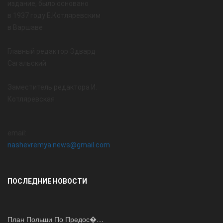
издание, было основано
в 1937 году Е.Котляревским
в Варшаве
Главный редактор Эдвард
Сагальский
Заместитель редактора И.
Котляревская
email:
nashevremya.news@gmail.com
ПОСЛЕДНИЕ НОВОСТИ
План Польши По Предос�…