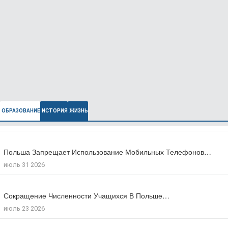
ОБРАЗОВАНИЕ
ИСТОРИЯ
ЖИЗНЬ
Польша Запрещает Использование Мобильных Телефонов…
В Польше Выросла Ожидаемая Продолжительность…
июль 31 2026
июль 27 2026
Сокращение Численности Учащихся В Польше…
Число Зарегистрированных Преступлений На Почве…
июль 23 2026
июль 17 2026