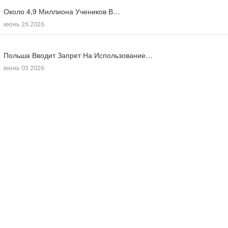
Около 4,9 Миллиона Учеников В…
Большинство Поляков Поддерживают Сокращение Рабочего…
июнь 26 2026
июль 09 2026
Польша Вводит Запрет На Использование…
Число Иностранцев, Получивших Польское Гражданство…
июнь 03 2026
мая 18 2026
Потомки Польской Пары, Которая Укрывала…
июль 30 2026
Польша Отмечает 85-Ю Годовщину Резни…
июль 10 2026