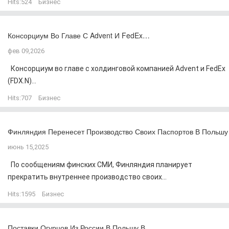
Hits:
524
Бизнес
Консорциум Во Главе С Advent И FedEx…
фев 09,2026
Консорциум во главе с холдинговой компанией Advent и FedEx
(FDX.N)...
Hits:
707
Бизнес
Финляндия Перенесет Производство Своих Паспортов В Польшу
июнь 15,2025
По сообщениям финских СМИ, Финляндия планирует
прекратить внутреннее производство своих...
Hits:
1595
Бизнес
Поставки Огурцов Из России В Польшу В…