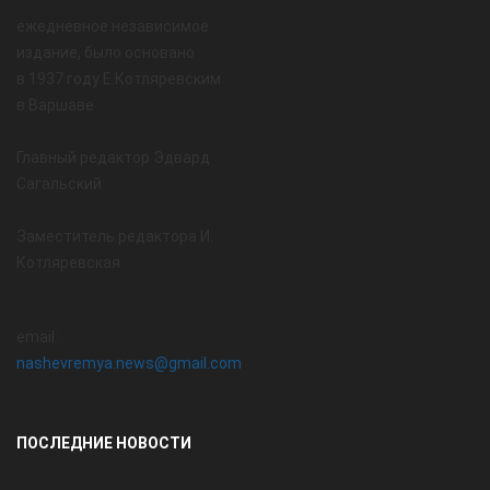
ежедневное независимое
издание, было основано
в 1937 году Е.Котляревским
в Варшаве
Главный редактор Эдвард
Сагальский
Заместитель редактора И.
Котляревская
email:
nashevremya.news@gmail.com
ПОСЛЕДНИЕ НОВОСТИ