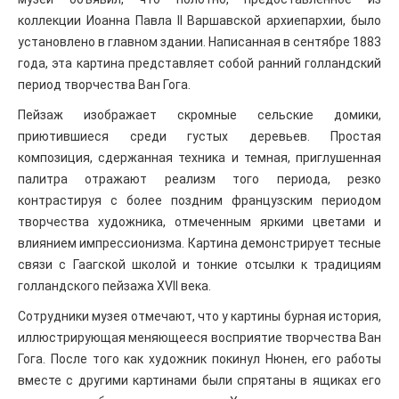
коллекции Иоанна Павла II Варшавской архиепархии, было
установлено в главном здании. Написанная в сентябре 1883
года, эта картина представляет собой ранний голландский
период творчества Ван Гога.
Пейзаж изображает скромные сельские домики,
приютившиеся среди густых деревьев. Простая
композиция, сдержанная техника и темная, приглушенная
палитра отражают реализм того периода, резко
контрастируя с более поздним французским периодом
творчества художника, отмеченным яркими цветами и
влиянием импрессионизма. Картина демонстрирует тесные
связи с Гаагской школой и тонкие отсылки к традициям
голландского пейзажа XVII века.
Сотрудники музея отмечают, что у картины бурная история,
иллюстрирующая меняющееся восприятие творчества Ван
Гога. После того как художник покинул Нюнен, его работы
вместе с другими картинами были спрятаны в ящиках его