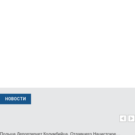
Потомки Польской Пары, Которая Укрывала…
июль 30 2026
Польша Отмечает 85-Ю Годовщину Резни…
июль 10 2026
Музей В Кракове Представляет Единственную…
фев 04 2026
НОВОСТИ
Министр Иностранных Дел Польши Вызвал…
нояб 24 2025
Польша Депортирует Колумбийца, Отдавшего Нацистское…