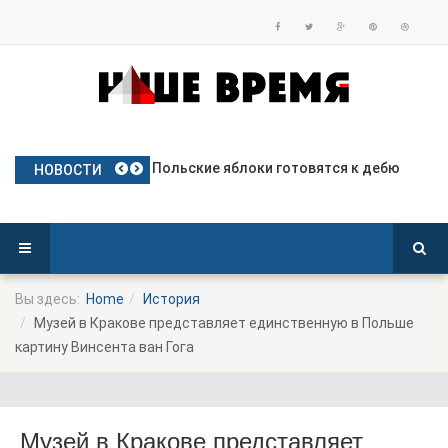
Частое использование права вето
Польские яблоки готовятся к дебю
Посол Украины в Польше готовится
Польша опережает Германию по тем
Польша депортирует колумбийца, о
НОВОСТИ
Вы здесь:
Home
История
Музей в Кракове представляет единственную в Польше
картину Винсента ван Гога
Музей в Кракове представляет