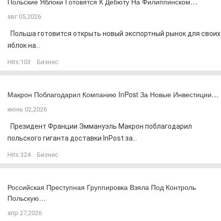
Польские Яблоки Готовятся К Дебюту На Филиппинском…
авг 05,2026
Польша готовится открыть новый экспортный рынок для своих
яблок на...
Hits:
103
Бизнес
Макрон Поблагодарил Компанию InPost За Новые Инвестиции…
июнь 02,2026
Президент Франции Эммануэль Макрон поблагодарил
польского гиганта доставки InPost за...
Hits:
324
Бизнес
Российская Преступная Группировка Взяла Под Контроль
Польскую…
апр 27,2026