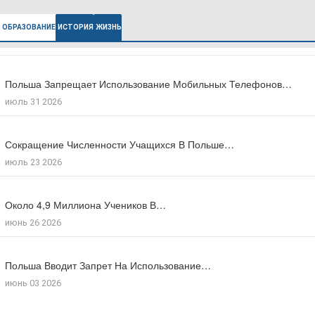
ОБРАЗОВАНИЕ
ИСТОРИЯ
ЖИЗНЬ
Польша Запрещает Использование Мобильных Телефонов…
В Польше Выросла Ожидаемая Продолжительность…
июль 31 2026
июль 27 2026
Сокращение Численности Учащихся В Польше…
Число Зарегистрированных Преступлений На Почве…
июль 23 2026
июль 17 2026
Около 4,9 Миллиона Учеников В…
Большинство Поляков Поддерживают Сокращение Рабочего…
июнь 26 2026
июль 09 2026
Польша Вводит Запрет На Использование…
Число Иностранцев, Получивших Польское Гражданство…
июнь 03 2026
мая 18 2026