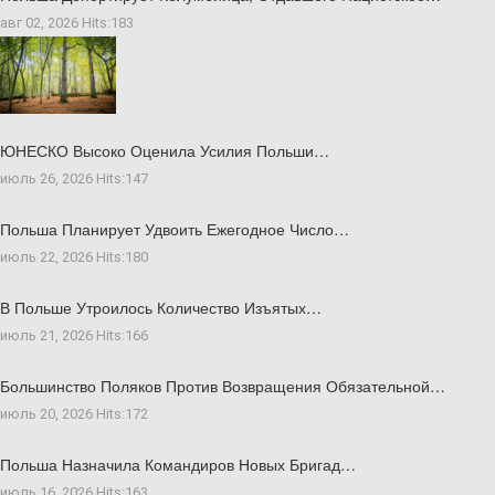
авг 02, 2026
Hits:
183
ЮНЕСКО Высоко Оценила Усилия Польши…
июль 26, 2026
Hits:
147
Польша Планирует Удвоить Ежегодное Число…
июль 22, 2026
Hits:
180
В Польше Утроилось Количество Изъятых…
июль 21, 2026
Hits:
166
Большинство Поляков Против Возвращения Обязательной…
июль 20, 2026
Hits:
172
Польша Назначила Командиров Новых Бригад…
июль 16, 2026
Hits:
163