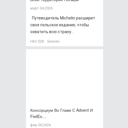
март 04,2026
Путеводитель Michelin расширит
свое польское издание, чтобы
охватить всю страну...
Hits:
528
Бизнес
Консорциум Во Главе С Advent И
FedEx…
фев 09,2026