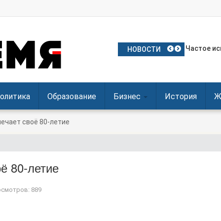
План Поль
Частое ис
Польские 
Посол Укр
Польша о
НОВОСТИ
олитика
Образование
Бизнес
История
Ж
ечает своё 80-летие
ё 80-летие
смотров: 889