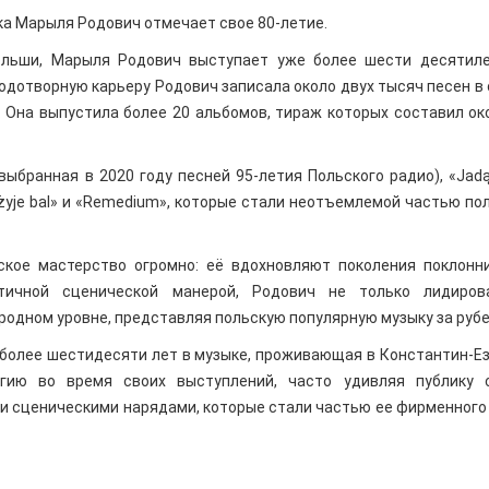
ка Марыля Родович отмечает свое 80-летие.
ольши, Марыля Родович выступает уже более шести десятил
одотворную карьеру Родович записала около двух тысяч песен в
. Она выпустила более 20 альбомов, тираж которых составил ок
выбранная в 2020 году песней 95-летия Польского радио), «Jad
ch żyje bal» и «Remedium», которые стали неотъемлемой частью по
ское мастерство огромно: её вдохновляют поколения поклонн
атичной сценической манерой, Родович не только лидиров
родном уровне, представляя польскую популярную музыку за руб
 более шестидесяти лет в музыке, проживающая в Константин-Е
гию во время своих выступлений, часто удивляя публику с
и сценическими нарядами, которые стали частью ее фирменного