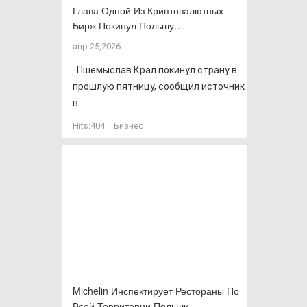
Глава Одной Из Криптовалютных
Бирж Покинул Польшу…
апр 25,2026
Пшемыслав Крал покинул страну в
прошлую пятницу, сообщил источник
в...
Hits:
404
Бизнес
Michelin Инспектирует Рестораны По
Всей Территории Польши