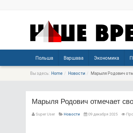
Польша
Варшава
Экономика
П
Вы здесь:
Home
Новости
Марыля Родович отм
Марыля Родович отмечает сво
Super User
Новости
09 декабря 2025
Про
Prev
Next