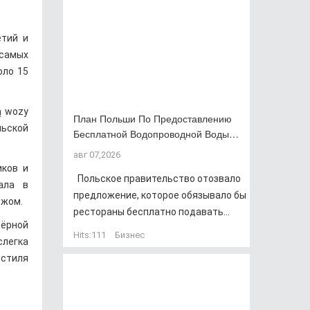
етий и
 самых
оло 15
ą wozy
План Польши По Предоставлению
льской
Бесплатной Водопроводной Воды…
авг 07,2026
иков и
Польское правительство отозвало
ала в
предложение, которое обязывало бы
ежом.
рестораны бесплатно подавать...
зёрной
Hits:
111
Бизнес
легка
 стиля