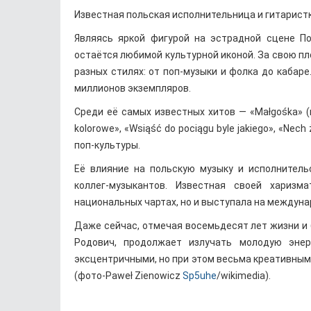
Известная польская исполнительница и гитарист
Являясь яркой фигурой на эстрадной сцене П
остаётся любимой культурной иконой. За свою пл
разных стилях: от поп-музыки и фолка до кабаре
миллионов экземпляров.
Среди её самых известных хитов — «Małgośka» (
kolorowe», «Wsiąść do pociągu byle jakiego», «Ne
поп-культуры.
Её влияние на польскую музыку и исполнитель
коллег-музыкантов. Известная своей харизм
национальных чартах, но и выступала на междуна
Даже сейчас, отмечая восемьдесят лет жизни и
Родович, продолжает излучать молодую энер
эксцентричными, но при этом весьма креативным
(фото-Paweł Zienowicz
Sp5uhe
/wikimedia).