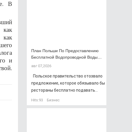
е. В
ывший
 как
 как
шего
План Польши По Предоставлению
алога
Бесплатной Водопроводной Воды…
го и
авг 07,2026
твой.
Польское правительство отозвало
предложение, которое обязывало бы
рестораны бесплатно подавать...
Hits:
93
Бизнес