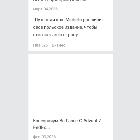
март 04,2026
Путеводитель Michelin расширит
свое польское издание, чтобы
охватить всю страну...
Hits:
526
Бизнес
Консорциум Во Главе С Advent И
FedEx…
фев 09,2026