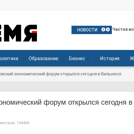
План Поль
Частое ис
Польские 
Посол Укр
Польша о
НОВОСТИ
олитика
Образование
Бизнес
История
Ж
овский экономический форум открылся сегодня в Вильнюсе
ономический форум открылся сегодня в
мотров: 144436