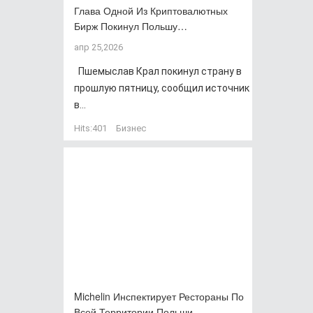
Глава Одной Из Криптовалютных
Бирж Покинул Польшу…
апр 25,2026
Пшемыслав Крал покинул страну в
прошлую пятницу, сообщил источник
в...
Hits:
401
Бизнес
Michelin Инспектирует Рестораны По
Всей Территории Польши