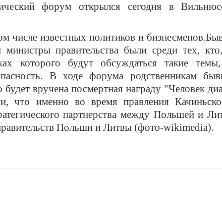
мический форум открылся сегодня в Вильнюс
 том числе известных политиков и бизнесменов.Б
 министры правительства были среди тех, кто,
ках которого будут обсуждаться такие темы,
зопасность. В ходе форума
родственни
ка
м
быв
 будет вручена посмертная награду "Человек ди
ли, что именно во время правления Качиньско
атегического партнерства между Польшей и Ли
равительств Польши и Литвы (фото-wikimedia).