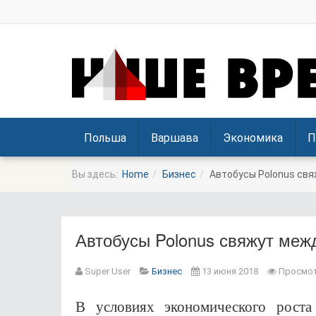
Польша
Варшава
Экономика
П
Вы здесь:
Home
Бизнес
Автобусы Polonus свя
Автобусы Polonus свяжут меж
Super User
Бизнес
13 июня 2018
Просмот
Prev
Next
В условиях экономического роста