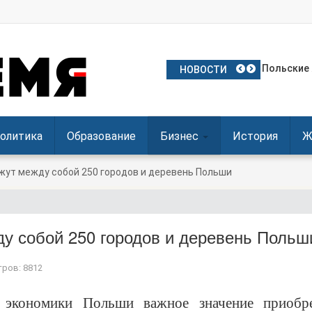
Частое ис
Польские 
Посол Укр
Польша о
Польша де
НОВОСТИ
олитика
Образование
Бизнес
История
Ж
жут между собой 250 городов и деревень Польши
ду собой 250 городов и деревень Польш
ров: 8812
 экономики Польши важное значение приобре