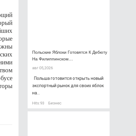
ющий
орый
йших
орые
лжны
Польские Яблоки Готовятся К Дебюту
ских
На Филиппинском…
 ними
авг 05,2026
твом
обусе
Польша готовится открыть новый
торы
экспортный рынок для своих яблок
на...
Hits:
93
Бизнес