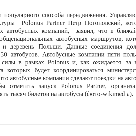
и популярного способа передвижения.
Управля
ктуры
Polonus Partner Петр Погоновский, кот
ых автобусных компаний, заявил, что в ближа
 общенациональных автобусных маршрутов, кот
 и деревень Польши. Данные соединения до
130 автобусов. Автобусные компании пяти поль
 силы в рам
к
ах Polonus и, как ожидается, за
а которых будет координироваться министерс
что автобусные компании сделают поездки на авт
ы отметить запуск Polonus Partner, организа
ять тысяч билетов на автобусы (фото-wikimedia).