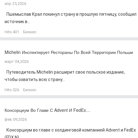
апр 25,2026
Пшемыслав Крал покинул страну в прошлую пятницу, сообщил
источник в...
Hits:
401
Бизнес
Michelin Инспектирует Рестораны По Всей Территории Польши
март 04,2026
Путеводитель Michelin расширит свое польское издание,
чтобы охватить всю страну...
Hits:
526
Бизнес
Консорциум Во Главе С Advent И FedEx…
фев 09,2026
Консорциум во главе с холдинговой компанией Advent и FedEx
(FDX.N)...