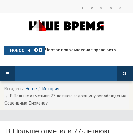
План Польши по предоставлению бе
Частое использование права вето
Польские яблоки готовятся к дебю
Посол Украины в Польше готовится
Польша опережает Германию по тем
НОВОСТИ
Вы здесь:
Home
История
В Польше отметили 77-летнюю годовщину освобождения
Освенцима-Биркенау
В Польше отметили 77-летнюю