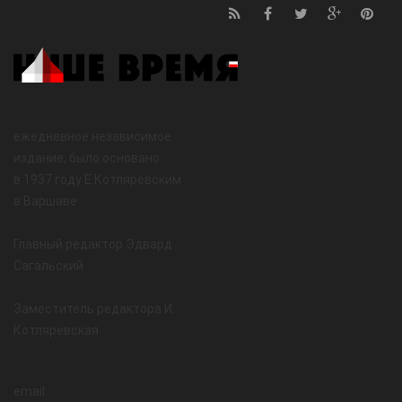
ежедневное независимое
издание, было основано
в 1937 году Е.Котляревским
в Варшаве
Главный редактор Эдвард
Сагальский
Заместитель редактора И.
Котляревская
email: