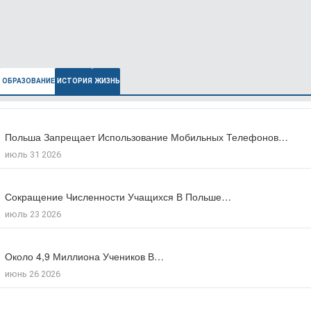
ОБРАЗОВАНИЕ
ИСТОРИЯ
ЖИЗНЬ
Польша Запрещает Использование Мобильных Телефонов…
В Польше Выросла Ожидаемая Продолжительность…
июль 31 2026
июль 27 2026
Сокращение Численности Учащихся В Польше…
Число Зарегистрированных Преступлений На Почве…
июль 23 2026
июль 17 2026
Около 4,9 Миллиона Учеников В…
Большинство Поляков Поддерживают Сокращение Рабочего…
июнь 26 2026
июль 09 2026