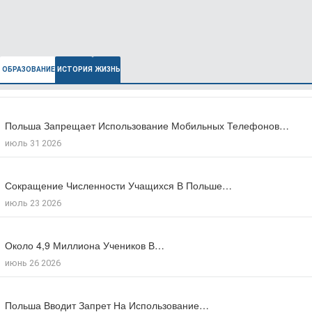
ОБРАЗОВАНИЕ
ИСТОРИЯ
ЖИЗНЬ
Польша Запрещает Использование Мобильных Телефонов…
В Польше Выросла Ожидаемая Продолжительность…
июль 31 2026
июль 27 2026
Сокращение Численности Учащихся В Польше…
Число Зарегистрированных Преступлений На Почве…
июль 23 2026
июль 17 2026
Около 4,9 Миллиона Учеников В…
Большинство Поляков Поддерживают Сокращение Рабочего…
июнь 26 2026
июль 09 2026
Польша Вводит Запрет На Использование…
Число Иностранцев, Получивших Польское Гражданство…