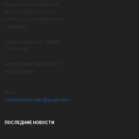
ежедневное независимое
издание, было основано
в 1937 году Е.Котляревским
в Варшаве
Главный редактор Эдвард
Сагальский
Заместитель редактора И.
Котляревская
email:
nashevremya.news@gmail.com
ПОСЛЕДНИЕ НОВОСТИ