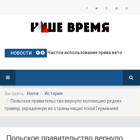
План Польши по предоставлению бе
Частое использование права вето
Польские яблоки готовятся к дебю
Посол Украины в Польше готовится
Польша опережает Германию по тем
НОВОСТИ
Вы здесь:
Home
История
Польское правительство вернуло коллекцию редких
гравюр, украденную из страны нацистской Германией
Польское правительство вернуло