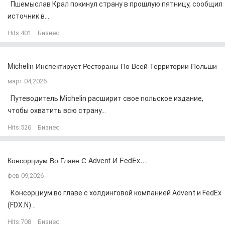
Пшемыслав Крал покинул страну в прошлую пятницу, сообщил
источник в...
Hits:
401
Бизнес
Michelin Инспектирует Рестораны По Всей Территории Польши
март 04,2026
Путеводитель Michelin расширит свое польское издание,
чтобы охватить всю страну...
Hits:
526
Бизнес
Консорциум Во Главе С Advent И FedEx…
фев 09,2026
Консорциум во главе с холдинговой компанией Advent и FedEx
(FDX.N)...
Hits:
708
Бизнес