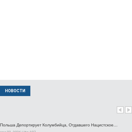
фев 04 2026
Министр Иностранных Дел Польши Вызвал…
нояб 24 2025
НОВОСТИ
Польша Депортирует Колумбийца, Отдавшего Нацистское…