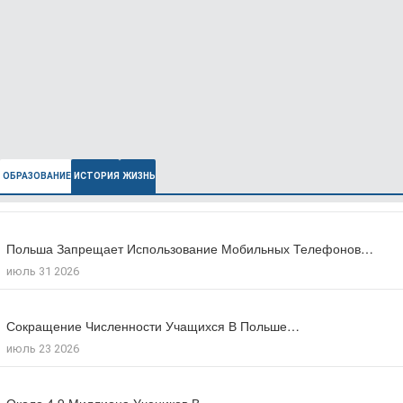
ОБРАЗОВАНИЕ
ИСТОРИЯ
ЖИЗНЬ
Польша Запрещает Использование Мобильных Телефонов…
В Польше Выросла Ожидаемая Продолжительность…
июль 31 2026
июль 27 2026
Сокращение Численности Учащихся В Польше…
Число Зарегистрированных Преступлений На Почве…
июль 23 2026
июль 17 2026