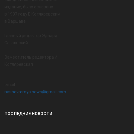
издание, было основано
в 1937 году Е.Котляревским
в Варшаве
Главный редактор Эдвард
Сагальский
Заместитель редактора И.
Котляревская
email:
nashevremya.news@gmail.com
ПОСЛЕДНИЕ НОВОСТИ