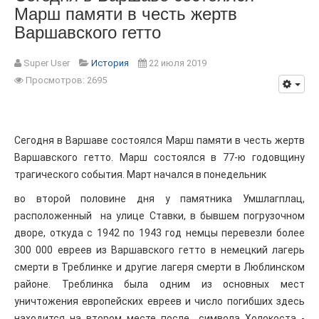
Марш памяти в честь жертв
Варшавского гетто
Super User
История
22 июля 2019
Просмотров: 2695
Сегодня в Варшаве состоялся Марш памяти в честь жертв
Варшавского гетто. Марш состоялся в 77-ю годовщину
трагического события. Март начался в понедельник
во второй половине дня у памятника Умшлагплац,
расположенный на улице Ставки, в бывшем погрузочном
дворе, откуда с 1942 по 1943 год немцы перевезли более
300 000 евреев из Варшавского гетто в немецкий лагерь
смерти в Треблинке и другие лагеря смерти в Люблинском
районе. Треблинка была одним из основных мест
уничтожения европейских евреев и число погибших здесь
находится на втором месте после символа Холокоста -