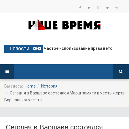
План Польши по предоставлению бе
Частое использование права вето
Польские яблоки готовятся к дебю
Посол Украины в Польше готовится
Польша опережает Германию по тем
НОВОСТИ
Вы здесь:
Home
История
Сегодня в Варшаве состоялся Марш памяти в честь жертв
Варшавского гетто
Сегодня в Варшаве состоялся