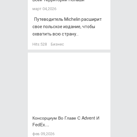
март 04,2026
Путеводитель Michelin расширит
свое польское издание, чтобы
охватить всю страну...
Hits:
528
Бизнес
Консорциум Во Главе С Advent И
FedEx…
фев 09,2026