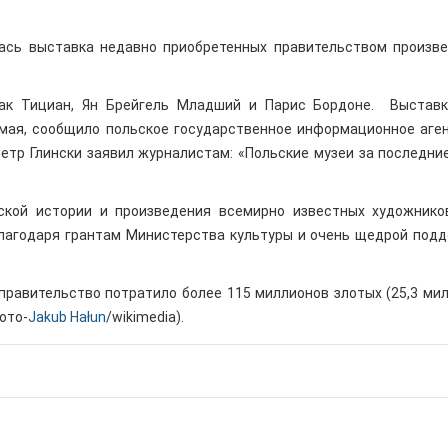
ась выставка недавно приобретенных правительством произв
как Тициан, Ян Брейгель Младший и Парис Бордоне. Выстав
 мая, сообщило польское государственное информационное аге
етр Глински заявил журналистам: «Польские музеи за последни
ской истории и произведения всемирно известных художнико
благодаря грантам Министерства культуры и очень щедрой под
д правительство потратило более 115 миллионов злотых (25,3 ми
ото-
Jakub Hałun
/wikimedia).