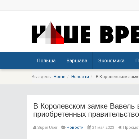
Польша
Варшава
Экономика
П
Вы здесь:
Home
Новости
В Королевском замк
В Королевском замке Вавель 
приобретенных правительство
Prev
Next
Super User
Новости
21 мая 2023
Просмот