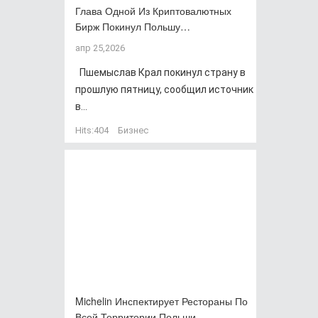
Глава Одной Из Криптовалютных
Бирж Покинул Польшу…
апр 25,2026
Пшемыслав Крал покинул страну в
прошлую пятницу, сообщил источник
в...
Hits:
404
Бизнес
Michelin Инспектирует Рестораны По
Всей Территории Польши