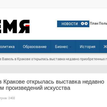
В Ольштын
План Поль
Частое ис
Польские 
Посол Укр
НОВОСТИ
олитика
Образование
Бизнес
История
Ж
е Вавель в Кракове открылась выставка недавно приобретенных 
в Кракове открылась выставка недавно
м произведений искусства
ров: 2402