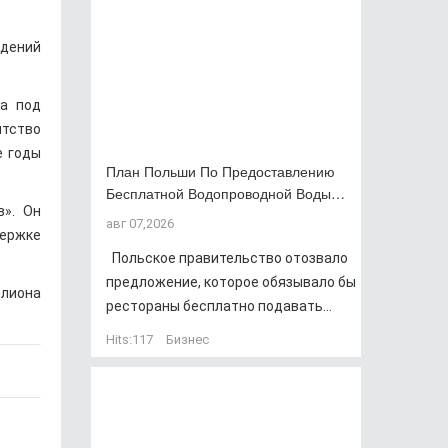
едений
ка под
нтство
е годы
План Польши По Предоставлению
Бесплатной Водопроводной Воды…
в». Он
авг 07,2026
держке
Польское правительство отозвало
предложение, которое обязывало бы
ллиона
рестораны бесплатно подавать...
Hits:
117
Бизнес