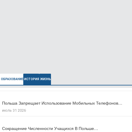
ОБРАЗОВАНИЕ
ИСТОРИЯ
ЖИЗНЬ
Польша Запрещает Использование Мобильных Телефонов…
В Польше Выросла Ожидаемая Продолжительность…
июль 31 2026
июль 27 2026
Сокращение Численности Учащихся В Польше…
Число Зарегистрированных Преступлений На Почве…