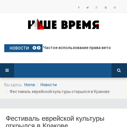
План Польши по предоставлению бе
Частое использование права вето
Польские яблоки готовятся к дебю
Посол Украины в Польше готовится
Польша опережает Германию по тем
НОВОСТИ
Вы здесь:
Home
Новости
Фестиваль еврейской культуры открылся в Кракове
Фестиваль еврейской культуры
открылся в Кракове