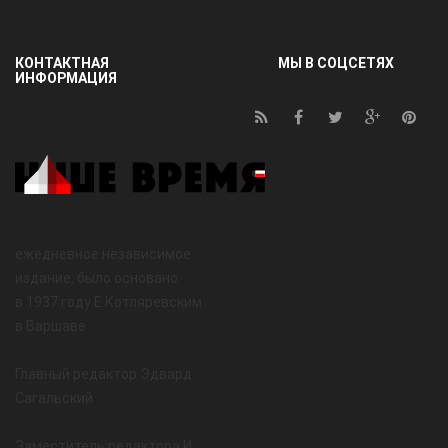
КОНТАКТНАЯ
МЫ В СОЦСЕТЯХ
ИНФОРМАЦИЯ
ежедневное независимое
издание, было основано
в 1937 году Е.Котляревским
в Варшаве
Главный редактор Эдвард
Сагальский
Заместитель редактора И.