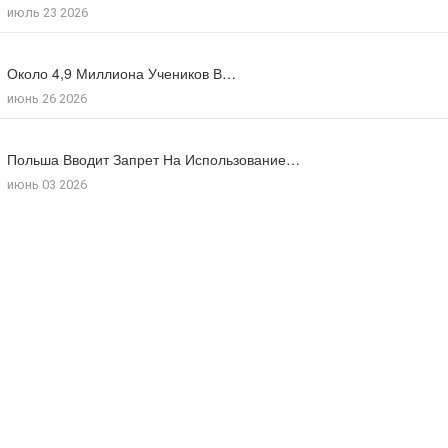
июль 23 2026
июль 17 2026
Около 4,9 Миллиона Учеников В…
Большинство Поляков Поддерживают Сокращение Рабочего…
июнь 26 2026
июль 09 2026
Польша Вводит Запрет На Использование…
Число Иностранцев, Получивших Польское Гражданство…
июнь 03 2026
мая 18 2026
Потомки Польской Пары, Которая Укрывала…
июль 30 2026
Польша Отмечает 85-Ю Годовщину Резни…
июль 10 2026