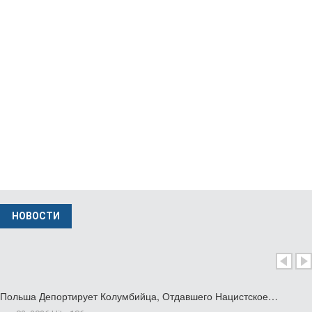
фев 04 2026
Министр Иностранных Дел Польши Вызвал…
нояб 24 2025
НОВОСТИ
Польша Депортирует Колумбийца, Отдавшего Нацистское…