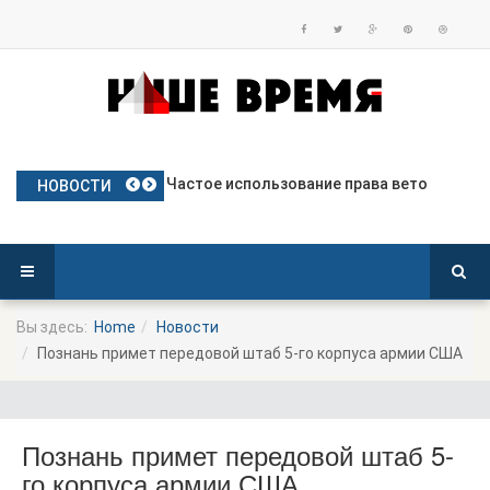
План Польши по предоставлению бе
Частое использование права вето
Польские яблоки готовятся к дебю
Посол Украины в Польше готовится
Польша опережает Германию по тем
НОВОСТИ
Вы здесь:
Home
Новости
Познань примет передовой штаб 5-го корпуса армии США
Познань примет передовой штаб 5-
го корпуса армии США