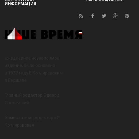
ИНФОРМАЦИЯ
ежедневное независимое
издание, было основано
в 1937 году Е.Котляревским
в Варшаве
Главный редактор Эдвард
Сагальский
Заместитель редактора И.
Котляревская