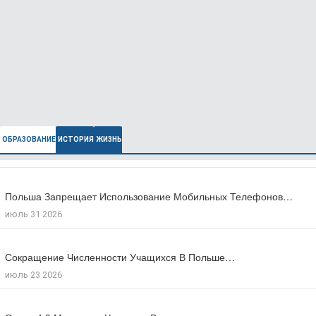
ОБРАЗОВАНИЕ
ИСТОРИЯ
ЖИЗНЬ
Польша Запрещает Использование Мобильных Телефонов…
В Польше Выросла Ожидаемая Продолжительность…
июль 31 2026
июль 27 2026
Сокращение Численности Учащихся В Польше…
Число Зарегистрированных Преступлений На Почве…
июль 23 2026
июль 17 2026