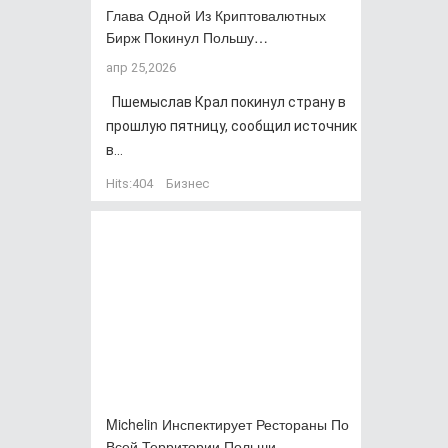
Глава Одной Из Криптовалютных
Бирж Покинул Польшу…
апр 25,2026
Пшемыслав Крал покинул страну в
прошлую пятницу, сообщил источник
в...
Hits:
404
Бизнес
Michelin Инспектирует Рестораны По
Всей Территории Польши