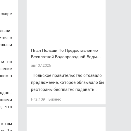
вскоре
ольши.
утся с
Польши
План Польши По Предоставлению
Бесплатной Водопроводной Воды…
ни по
авг 07,2026
ашение
Польское правительство отозвало
илем в
предложение, которое обязывало бы
рестораны бесплатно подавать...
аждан…
Hits:
109
Бизнес
нашими
л, что
 в том
ых. До