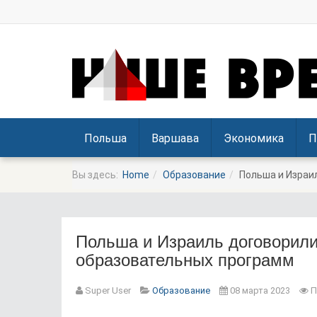
Польша
Варшава
Экономика
П
Вы здесь:
Home
Образование
Польша и Израи
Польша и Израиль договорил
образовательных программ
Prev
Next
Super User
Образование
08 марта 2023
П