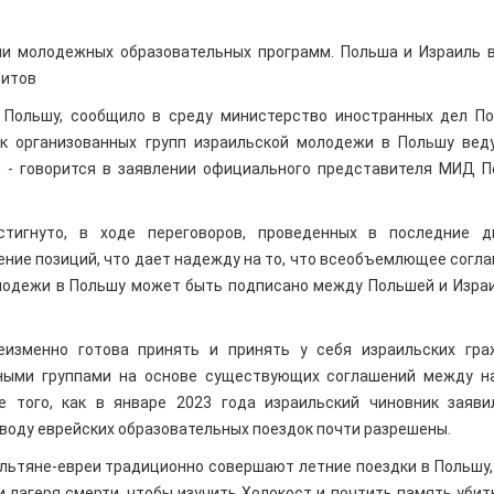
ии молодежных образовательных программ. Польша и Израиль 
зитов
 Польшу, сообщило в среду министерство иностранных дел П
к организованных групп израильской молодежи в Польшу вед
», - говорится в заявлении официального представителя МИД 
тигнуто, в ходе переговоров, проведенных в последние д
ние позиций, что дает надежду на то, что всеобъемлющее согл
олодежи в Польшу может быть подписано между Польшей и Изра
еизменно готова принять и принять у себя израильских гр
нными группами на основе существующих соглашений между 
 того, как в январе 2023 года израильский чиновник заяви
воду еврейских образовательных поездок почти разрешены.
ильтяне-евреи традиционно совершают летние поездки в Польшу,
лагеря смерти, чтобы изучить Холокост и почтить память убит