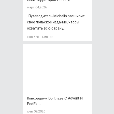
март 04,2026
Путеводитель Michelin расширит
свое польское издание, чтобы
охватить всю страну...
Hits:
528
Бизнес
Консорциум Во Главе С Advent И
FedEx…
фев 09,2026