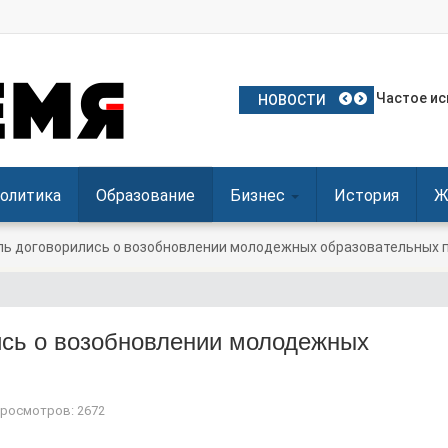
План Поль
Частое ис
Польские 
Посол Укр
Польша о
НОВОСТИ
олитика
Образование
Бизнес
История
Ж
ль договорились о возобновлении молодежных образовательных 
ись о возобновлении молодежных
росмотров: 2672