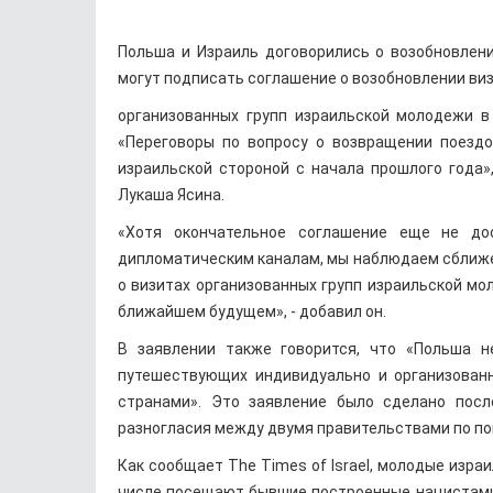
Польша и Израиль договорились о возобновлен
могут подписать соглашение о возобновлении ви
организованных групп израильской молодежи в
«Переговоры по вопросу о возвращении поездо
израильской стороной с начала прошлого года
Лукаша Ясина.
«Хотя окончательное соглашение еще не дос
дипломатическим каналам, мы наблюдаем сближе
о визитах организованных групп израильской м
ближайшем будущем», - добавил он.
В заявлении также говорится, что «Польша н
путешествующих индивидуально и организова
странами». Это заявление было сделано после
разногласия между двумя правительствами по по
Как сообщает The Times of Israel, молодые изра
числе посещают бывшие построенные нацистами 