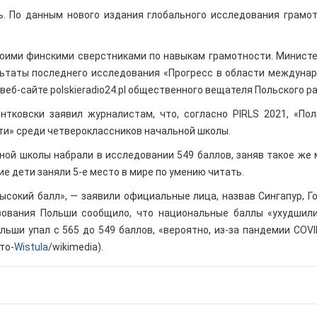
ь. По данным нового издания глобального исследования грамо
воими финскими сверстниками по навыкам грамотности. Минист
льтаты последнего исследования «Прогресс в области междуна
 веб-сайте polskieradio24.pl общественного вещателя Польского р
тковски заявил журналистам, что, согласно PIRLS 2021, «По
ти» среди четвероклассников начальной школы.
ной школы набрали в исследовании 549 баллов, заняв такое же 
ие дети заняли 5-е место в мире по умению читать.
сокий балл», — заявили официальные лица, назвав Сингапур, Го
зования Польши сообщило, что национальные баллы «ухудшил
льши упал с 565 до 549 баллов, «вероятно, из-за пандемии COVI
то-
Wistula
/wikimedia).