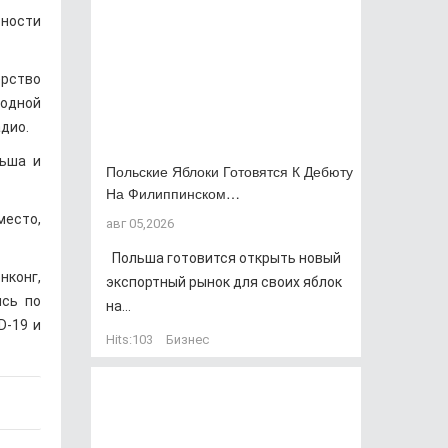
тности
ерство
родной
адио.
льша и
Польские Яблоки Готовятся К Дебюту
На Филиппинском…
место,
авг 05,2026
Польша готовится открыть новый
нконг,
экспортный рынок для своих яблок
ись по
на...
D-19 и
Hits:
103
Бизнес