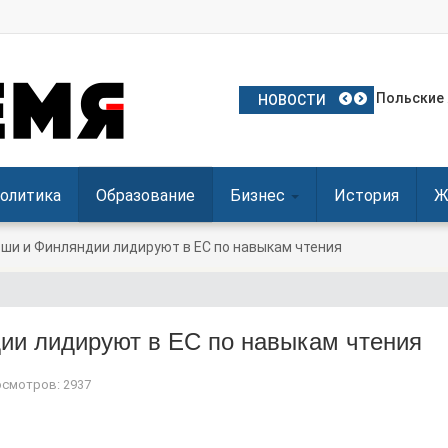
Частое ис
Польские 
Посол Укр
Польша о
Польша де
НОВОСТИ
олитика
Образование
Бизнес
История
Ж
ши и Финляндии лидируют в ЕС по навыкам чтения
ии лидируют в ЕС по навыкам чтения
смотров: 2937