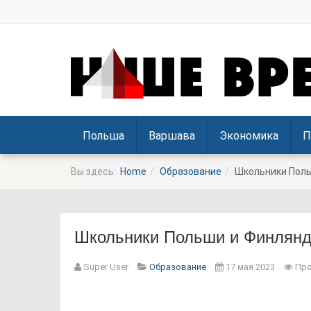
Польша
Варшава
Экономика
П
Вы здесь:
Home
Образование
Школьники Поль
Школьники Польши и Финлянд
Super User
Образование
17 мая 2023
Про
Prev
Next