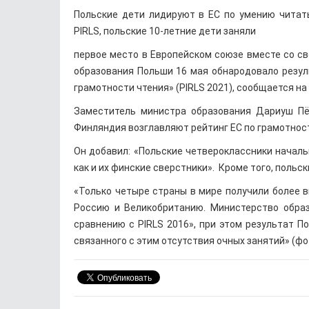
Польские дети лидируют в ЕС по умению читат
PIRLS, польские 10-летние дети заняли
первое место в Европейском союзе вместе со с
образования Польши 16 мая обнародовало резу
грамотности чтения» (PIRLS 2021), сообщается на
Заместитель министра образования Дариуш Пён
Финляндия возглавляют рейтинг ЕС по грамотнос
Он добавил: «Польские четвероклассники началь
как и их финские сверстники». Кроме того, польск
«Только четыре страны в мире получили более вы
Россию и Великобританию. Министерство обра
сравнению с PIRLS 2016», при этом результат По
связанного с этим отсутствия очных занятий» (фо