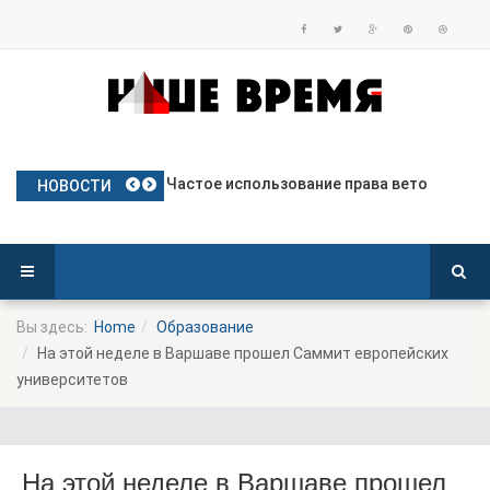
План Польши по предоставлению бе
Частое использование права вето
Польские яблоки готовятся к дебю
Посол Украины в Польше готовится
Польша опережает Германию по тем
НОВОСТИ
Вы здесь:
Home
Образование
На этой неделе в Варшаве прошел Саммит европейских
университетов
На этой неделе в Варшаве прошел