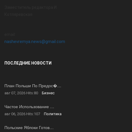
Заместитель редактора И.
Котляревская
email:
nashevremya.news@gmail.com
ПОСЛЕДНИЕ НОВОСТИ
План Польши По Предос�…
авг 07, 2026
Hits:
80
Бизнес
Частое Использование …
авг 06, 2026
Hits:
107
Политика
Польские Яблоки Готов…