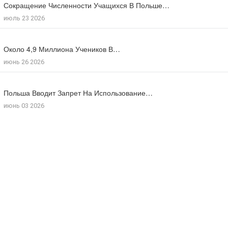
Сокращение Численности Учащихся В Польше…
Число Зарегистрированных Преступлений На Почве…
июль 23 2026
июль 17 2026
Около 4,9 Миллиона Учеников В…
Большинство Поляков Поддерживают Сокращение Рабочего…
июнь 26 2026
июль 09 2026
Польша Вводит Запрет На Использование…
Число Иностранцев, Получивших Польское Гражданство…
июнь 03 2026
мая 18 2026
Потомки Польской Пары, Которая Укрывала…
июль 30 2026
Польша Отмечает 85-Ю Годовщину Резни…