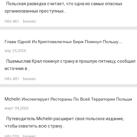
Польская разведка считает, что одна из самых опасных
организованных преступных...
Hits:
461
Бизнес
Глава Одной Из Криптовалютных Бирж Покинул Польшу…
апр 25,2026
Пшемыслав Крал покинул страну в прошлую пятницу, сообщил
источник в...
Hits:
401
Бизнес
Michelin Инспектирует Рестораны По Всей Территории Польши
март 04,2026
Путеводитель Michelin расширит свое польское издание,
чтобы охватить всю страну...
Hits:
526
Бизнес