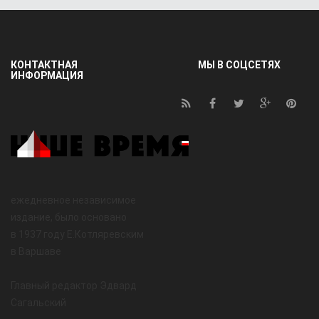
КОНТАКТНАЯ
МЫ В СОЦСЕТЯХ
ИНФОРМАЦИЯ
ежедневное независимое
издание, было основано
в 1937 году Е.Котляревским
в Варшаве
Главный редактор Эдвард
Сагальский