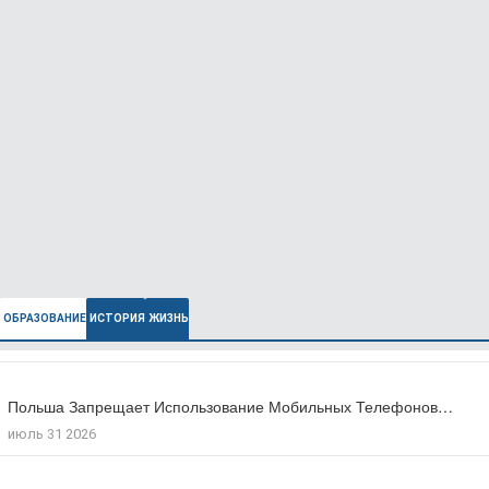
ОБРАЗОВАНИЕ
ИСТОРИЯ
ЖИЗНЬ
Польша Запрещает Использование Мобильных Телефонов…
В Польше Выросла Ожидаемая Продолжительность…
июль 31 2026
июль 27 2026