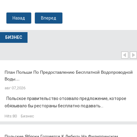
Назад
Вперед
БИЗНЕС
План Польши По Предоставлению Бесплатной Водопроводной
Воды…
авг 07,2026
Польское правительство отозвало предложение, которое
обязывало бы рестораны бесплатно подавать...
Hits:
80
Бизнес
Польские Яблоки Готовятся К Дебюту На Филиппинском…