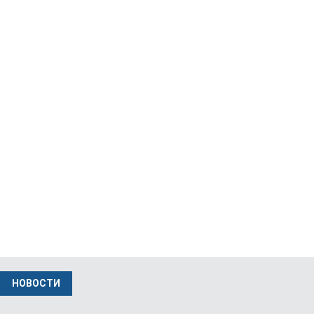
июль 10 2026
Музей В Кракове Представляет Единственную…
фев 04 2026
Министр Иностранных Дел Польши Вызвал…
нояб 24 2025
НОВОСТИ