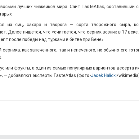
восьми лучших чизкейков мира. Сайт TasteAtlas, составивший с
старых
тся из яиц, сахара и творога — сорта творожного сыра, к
т. Далее пишется, что «считается, что серник возник в 17 веке,
ецепт после победы над турками в битве при Вене».
ерника, как запеченного, так и непеченого, но обычно его гото
.
с или фрукты, а один из самых популярных вариантов десерта и
», — добавляют эксперты TasteAtlas (фото-
Jacek Halicki
/wikimedia)