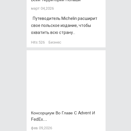
март 04,2026
Путеводитель Michelin расширит
свое польское издание, чтобы
охватить всю страну...
Hits:
526
Бизнес
Консорциум Во Главе С Advent И
FedEx…
фев 09,2026