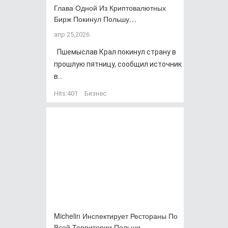
Глава Одной Из Криптовалютных
Бирж Покинул Польшу…
апр 25,2026
Пшемыслав Крал покинул страну в
прошлую пятницу, сообщил источник
в...
Hits:
401
Бизнес
Michelin Инспектирует Рестораны По
Всей Территории Польши