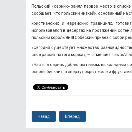
Польский «серник» занял первое место в списке 
сообщает, что польский чизкейк, основанный на 
христианских и еврейских традициях, готови
использовался в десертах на протяжении сотен ле
польский король Ян III Собеский привез с собой р
«Сегодня существует множество разновидностей с
слое рассыпчатого коржа», — отмечает TasteAtlas
«Часто в серник добавляют изюм, шоколадный соу
основе бисквит, а сверху покрыт желе и фруктами
Назад
Вперед