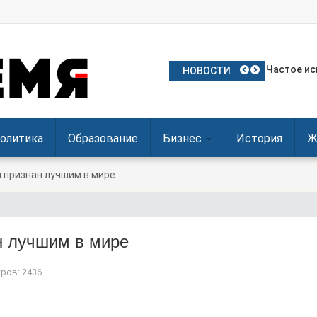
План Поль
Частое ис
Польские 
Посол Укр
Польша о
НОВОСТИ
олитика
Образование
Бизнес
История
Ж
л признан лучшим в мире
н лучшим в мире
ров: 2436