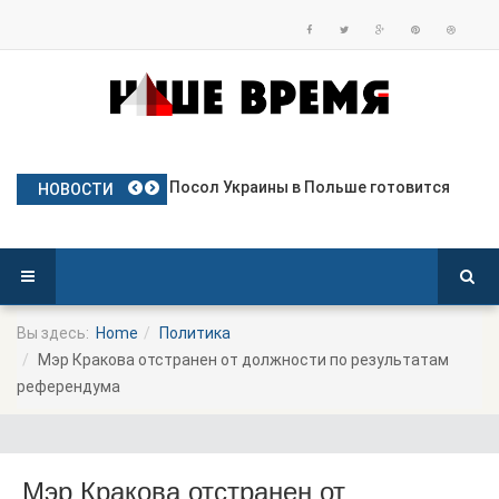
Польские яблоки готовятся к дебю
Посол Украины в Польше готовится
Польша опережает Германию по тем
Польша депортирует колумбийца, о
Премьер-министр Польши назначил
НОВОСТИ
Вы здесь:
Home
Политика
Мэр Кракова отстранен от должности по результатам
референдума
Мэр Кракова отстранен от