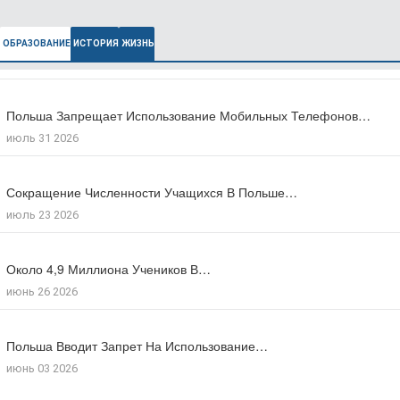
ОБРАЗОВАНИЕ
ИСТОРИЯ
ЖИЗНЬ
Польша Запрещает Использование Мобильных Телефонов…
В Польше Выросла Ожидаемая Продолжительность…
июль 31 2026
июль 27 2026
Сокращение Численности Учащихся В Польше…
Число Зарегистрированных Преступлений На Почве…
июль 23 2026
июль 17 2026
Около 4,9 Миллиона Учеников В…
Большинство Поляков Поддерживают Сокращение Рабочего…
июнь 26 2026
июль 09 2026
Польша Вводит Запрет На Использование…
Число Иностранцев, Получивших Польское Гражданство…
июнь 03 2026
мая 18 2026