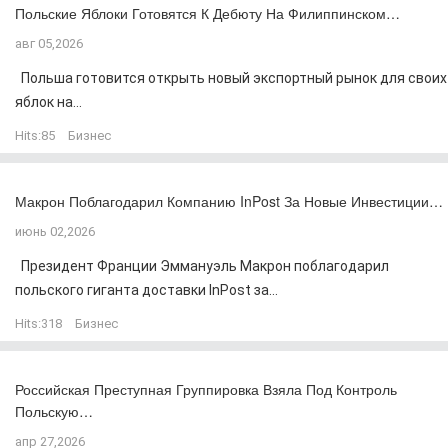
Польские Яблоки Готовятся К Дебюту На Филиппинском…
авг 05,2026
Польша готовится открыть новый экспортный рынок для своих
яблок на...
Hits:
85
Бизнес
Макрон Поблагодарил Компанию InPost За Новые Инвестиции…
июнь 02,2026
Президент Франции Эммануэль Макрон поблагодарил
польского гиганта доставки InPost за...
Hits:
318
Бизнес
Российская Преступная Группировка Взяла Под Контроль
Польскую…
апр 27,2026