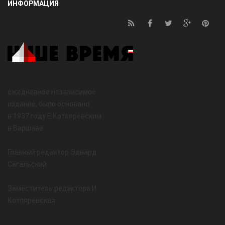
ИНФОРМАЦИЯ
ежедневное независимое
издание, было основано
в 1937 году Е.Котляревским
в Варшаве
Главный редактор Эдвард
Сагальский
Заместитель редактора И.
Котляревская