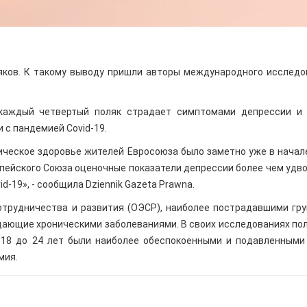
яков. К такому выводу пришли авторы международного исследо
о каждый четвертый поляк страдает симптомами депрессии и
 c пандемией Covid-19.
ическое здоровье жителей Евросоюза было заметно уже в начал
ропейского Союза оценочные показатели депрессии более чем удв
d-19», - сообщила Dziennik Gazeta Prawna.
отрудничества и развития (ОЭСР), наиболее пострадавшими гр
дающие хроническими заболеваниями. В своих исследованиях по
т 18 до 24 лет были наиболее обеспокоенными и подавленными
мия.