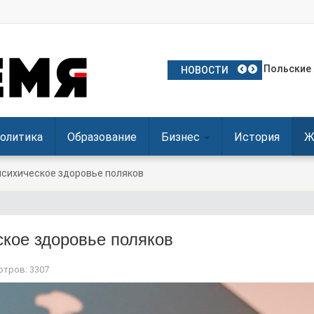
Частое ис
Польские 
Посол Укр
Польша о
Польша де
НОВОСТИ
олитика
Образование
Бизнес
История
Ж
сихическое здоровье поляков
кое здоровье поляков
тров: 3307