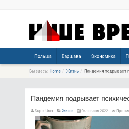
Польша
Варшава
Экономика
П
Вы здесь:
Home
Жизнь
Пандемия подрывает п
Пандемия подрывает психичес
Super User
Жизнь
04 января 2022
Просмо
Prev
Next