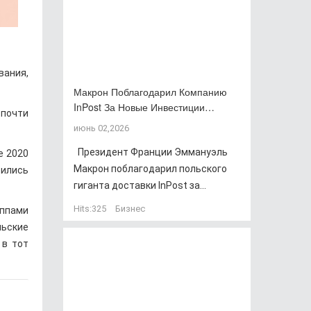
вания,
Макрон Поблагодарил Компанию
InPost За Новые Инвестиции…
 почти
июнь 02,2026
Президент Франции Эммануэль
е 2020
Макрон поблагодарил польского
оились
гиганта доставки InPost за...
Hits:
325
Бизнес
уппами
льские
 в тот