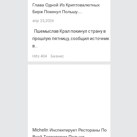
Глава Одной Из Криптовалютных
Бирж Покинул Польшу…
апр 25,2026
Пшемыслав Крал покинул страну в
прошлую пятницу, сообщил источник
в...
Hits:
404
Бизнес
Michelin Инспектирует Рестораны По
Всей Территории Польши