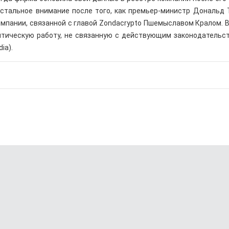
истальное внимание после того, как премьер-министр Дональд 
компании, связанной с главой Zondacrypto Пшемыславом Кралом. 
литическую работу, не связанную с действующим законодательс
ia).