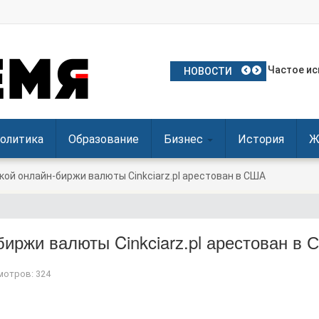
План Поль
Частое ис
Польские 
Посол Укр
Польша о
НОВОСТИ
олитика
Образование
Бизнес
История
Ж
ой онлайн-биржи валюты Cinkciarz.pl арестован в США
иржи валюты Cinkciarz.pl арестован в
отров: 324