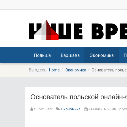
Польша
Варшава
Экономика
П
Вы здесь:
Home
Экономика
Основатель польск
Основатель польской онлайн-б
Super User
Экономика
24 мая 2026
Просм
Prev
Next