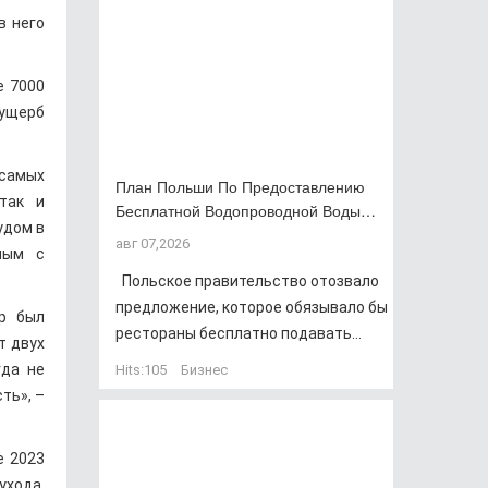
в него
е 7000
ущерб
 самых
План Польши По Предоставлению
так и
Бесплатной Водопроводной Воды…
удом в
авг 07,2026
ным с
Польское правительство отозвало
предложение, которое обязывало бы
ер был
рестораны бесплатно подавать...
т двух
гда не
Hits:
105
Бизнес
ть», –
е 2023
ухода.