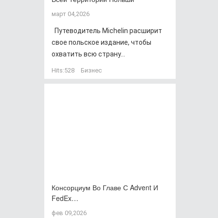
март 04,2026
Путеводитель Michelin расширит
свое польское издание, чтобы
охватить всю страну...
Hits:
528
Бизнес
Консорциум Во Главе С Advent И
FedEx…
фев 09,2026