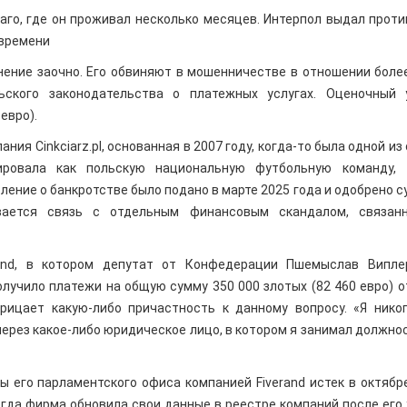
аго, где он проживал несколько месяцев. Интерпол выдал проти
 времени
нение заочно. Его обвиняют в мошенничестве в отношении боле
ьского законодательства о платежных услугах. Оценочный 
евро).
ния Cinkciarz.pl, основанная в 2007 году, когда-то была одной из
ировала как польскую национальную футбольную команду, 
вление о банкротстве было подано в марте 2025 года и одобрено с
ивается связь с отдельным финансовым скандалом, связан
erand, в котором депутат от Конфедерации Пшемыслав Випл
лучило платежи на общую сумму 350 000 злотых (82 460 евро) о
рицает какую-либо причастность к данному вопросу. «Я нико
 через какое-либо юридическое лицо, в котором я занимал должнос
ы его парламентского офиса компанией Fiverand истек в октябр
когда фирма обновила свои данные в реестре компаний после его 