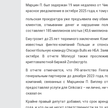
Марцин П. был задержан 19 мая недалеко от Чик
красное уведомление в октябре 2025 года, к тому
польская прокуратура уже предъявила ему обви
клиентов, отмывании денег и нарушении пол
составляет 185 миллионов злотых (43,6 миллиона 
Ему грозит до 25 лет тюремного заключения. Компа
известных финтех-компаний Польши и спонс
баскетбольную команду Chicago Bulls из НБА. Зая
октябре. В отчете Money.pl также прослеж
криптовалютной биржей Zondacrypto.
В отчете отмечается, что PR-агентство Fiv
генеральным партнером до декабря 2023 года, по
компаний, связанных с Марцином П. Виплер от
предоставлял услуги для Cinkciarz – ни лично, ни
сказал он.
Крайне правый депутат добавил, что срок аренд
года, и что он не несет ответственности за то, 