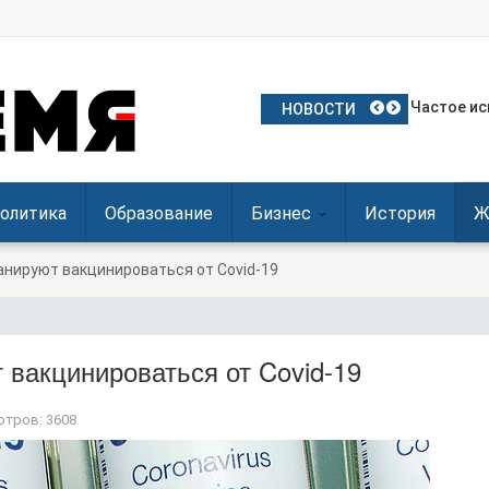
План Поль
Частое ис
Польские 
Посол Укр
Польша о
НОВОСТИ
олитика
Образование
Бизнес
История
Ж
анируют вакцинироваться от Covid-19
 вакцинироваться от Covid-19
тров: 3608