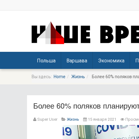
Польша
Варшава
Экономика
П
Вы здесь:
Home
Жизнь
Более 60% поляков пл
Более 60% поляков планируют
Super User
Жизнь
15 января 2021
Просмо
Prev
Next