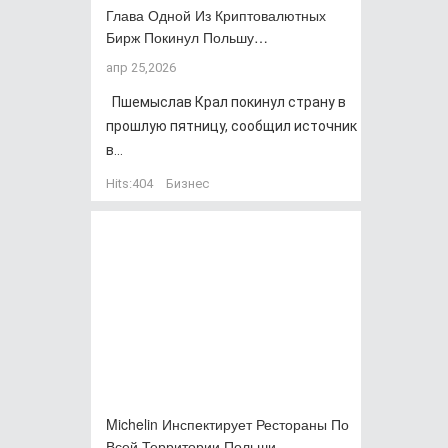
Глава Одной Из Криптовалютных
Бирж Покинул Польшу…
апр 25,2026
Пшемыслав Крал покинул страну в
прошлую пятницу, сообщил источник
в...
Hits:
404
Бизнес
Michelin Инспектирует Рестораны По
Всей Территории Польши