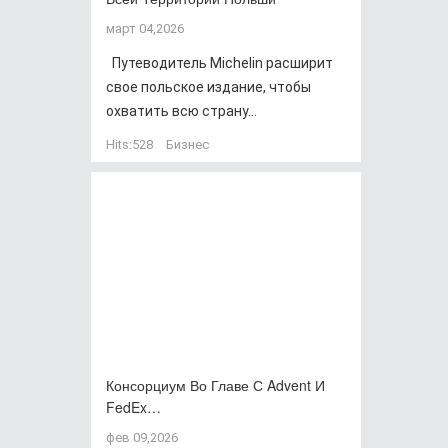
март 04,2026
Путеводитель Michelin расширит
свое польское издание, чтобы
охватить всю страну...
Hits:
528
Бизнес
Консорциум Во Главе С Advent И
FedEx…
фев 09,2026