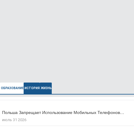
ОБРАЗОВАНИЕ
ИСТОРИЯ
ЖИЗНЬ
Польша Запрещает Использование Мобильных Телефонов…
В Польше Выросла Ожидаемая Продолжительность…
июль 31 2026
июль 27 2026