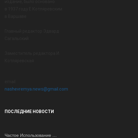
издание, было основано
в 1937 году Е.Котляревским
в Варшаве
Главный редактор Эдвард
Сагальский
Заместитель редактора И.
Котляревская
email:
nashevremya.news@gmail.com
ПОСЛЕДНИЕ НОВОСТИ
Частое Использование …