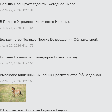
Польша Планирует Удвоить Ежегодное Число…
июль 22, 2026
Hits:
181
В Польше Утроилось Количество Изъятых…
июль 21, 2026
Hits:
166
Большинство Поляков Против Возвращения Обязательной…
июль 20, 2026
Hits:
172
Польша Назначила Командиров Новых Бригад…
июль 16, 2026
Hits:
164
Высокопоставленный Чиновник Правительства PiS Задержан…
июль 15, 2026
Hits:
158
В Варшавском Зоопарке Родился Редкий…