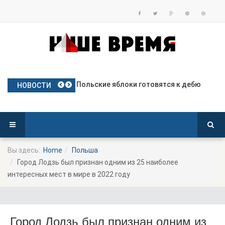
Частое использование права вето
Польские яблоки готовятся к дебю
Посол Украины в Польше готовится
Польша опережает Германию по тем
Польша депортирует колумбийца, о
НОВОСТИ
Вы здесь:
Home
Польша
Город Лодзь был признан одним из 25 наиболее
интересных мест в мире в 2022 году
Город Лодзь был признан одним из