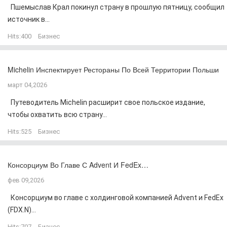
Пшемыслав Крал покинул страну в прошлую пятницу, сообщил
источник в...
Hits:
400
Бизнес
Michelin Инспектирует Рестораны По Всей Территории Польши
март 04,2026
Путеводитель Michelin расширит свое польское издание,
чтобы охватить всю страну...
Hits:
525
Бизнес
Консорциум Во Главе С Advent И FedEx…
фев 09,2026
Консорциум во главе с холдинговой компанией Advent и FedEx
(FDX.N)...
Hits:
707
Бизнес