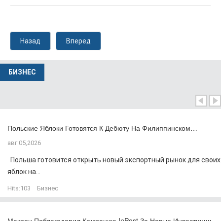
Назад
Вперед
БИЗНЕС
Польские Яблоки Готовятся К Дебюту На Филиппинском…
авг 05,2026
Польша готовится открыть новый экспортный рынок для своих
яблок на...
Hits:
103
Бизнес
Макрон Поблагодарил Компанию InPost За Новые Инвестиции…