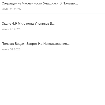
Сокращение Численности Учащихся В Польше…
Число Зарегистрированных Преступлений На Почве…
июль 23 2026
июль 17 2026
Около 4,9 Миллиона Учеников В…
Большинство Поляков Поддерживают Сокращение Рабочего…
июнь 26 2026
июль 09 2026
Польша Вводит Запрет На Использование…
Число Иностранцев, Получивших Польское Гражданство…
июнь 03 2026
мая 18 2026
Потомки Польской Пары, Которая Укрывала…
июль 30 2026
Польша Отмечает 85-Ю Годовщину Резни…