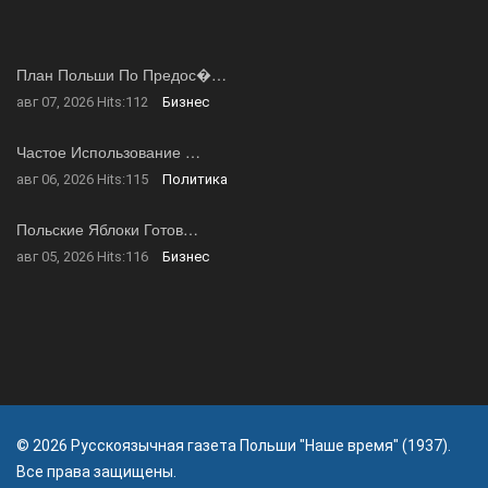
План Польши По Предос�…
авг 07, 2026
Hits:
112
Бизнес
Частое Использование …
авг 06, 2026
Hits:
115
Политика
Польские Яблоки Готов…
авг 05, 2026
Hits:
116
Бизнес
© 2026 Русскоязычная газета Польши "Наше время" (1937).
Все права защищены.