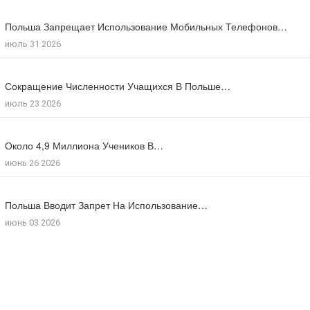
Польша Запрещает Использование Мобильных Телефонов…
В Польше Выросла Ожидаемая Продолжительность…
июль 31 2026
июль 27 2026
Сокращение Численности Учащихся В Польше…
Число Зарегистрированных Преступлений На Почве…
июль 23 2026
июль 17 2026
Около 4,9 Миллиона Учеников В…
Большинство Поляков Поддерживают Сокращение Рабочего…
июнь 26 2026
июль 09 2026
Польша Вводит Запрет На Использование…
Число Иностранцев, Получивших Польское Гражданство…
июнь 03 2026
мая 18 2026