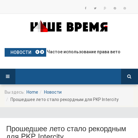
План Польши по предоставлению бе
Частое использование права вето
Польские яблоки готовятся к дебю
Посол Украины в Польше готовится
Польша опережает Германию по тем
НОВОСТИ
Вы здесь:
Home
Новости
Прошедшее лето стало рекордным для PKP Intercity
Прошедшее лето стало рекордным
для PKP Intercity