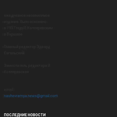
ежедневное независимое
издание, было основано
в 1937 году Е.Котляревским
в Варшаве
Главный редактор Эдвард
Сагальский
Заместитель редактора И.
Котляревская
email:
nashevremya.news@gmail.com
ПОСЛЕДНИЕ НОВОСТИ