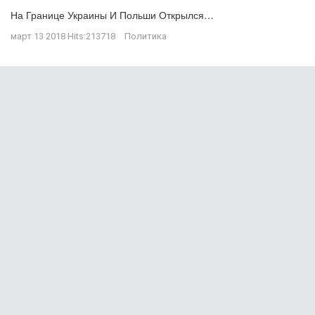
На Границе Украины И Польши Открылся…
март 13 2018
Hits:
213718
Политика