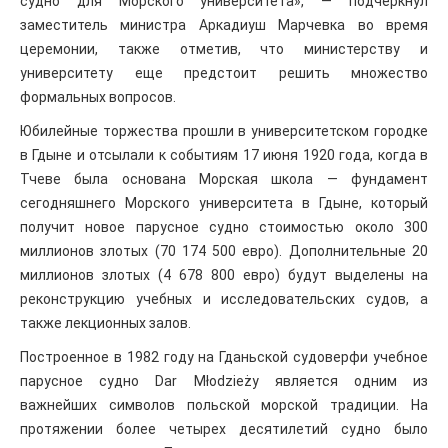
судно для Морского университета», — подчеркнул
заместитель министра Аркадиуш Марчевка во время
церемонии, также отметив, что министерству и
университету еще предстоит решить множество
формальных вопросов.
Юбилейные торжества прошли в университетском городке
в Гдыне и отсылали к событиям 17 июня 1920 года, когда в
Тчеве была основана Морская школа — фундамент
сегодняшнего Морского университета в Гдыне, который
получит новое парусное судно стоимостью около 300
миллионов злотых (70 174 500 евро). Дополнительные 20
миллионов злотых (4 678 800 евро) будут выделены на
реконструкцию учебных и исследовательских судов, а
также лекционных залов.
Построенное в 1982 году на Гданьской судоверфи учебное
парусное судно Dar Młodzieży является одним из
важнейших символов польской морской традиции. На
протяжении более четырех десятилетий судно было