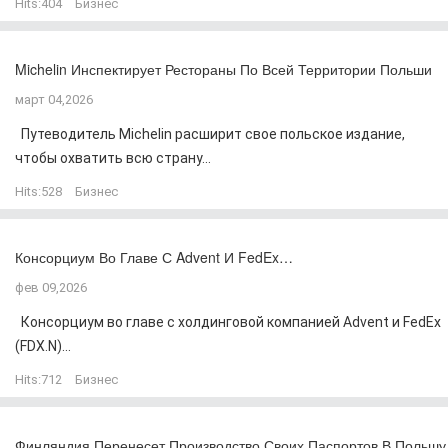
Hits:
404
Бизнес
Michelin Инспектирует Рестораны По Всей Территории Польши
март 04,2026
Путеводитель Michelin расширит свое польское издание,
чтобы охватить всю страну...
Hits:
528
Бизнес
Консорциум Во Главе С Advent И FedEx…
фев 09,2026
Консорциум во главе с холдинговой компанией Advent и FedEx
(FDX.N)...
Hits:
712
Бизнес
Финляндия Перенесет Производство Своих Паспортов В Польшу