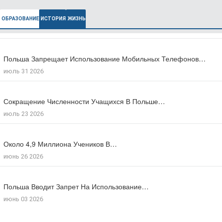
ОБРАЗОВАНИЕ
ИСТОРИЯ
ЖИЗНЬ
Польша Запрещает Использование Мобильных Телефонов…
В Польше Выросла Ожидаемая Продолжительность…
июль 31 2026
июль 27 2026
Сокращение Численности Учащихся В Польше…
Число Зарегистрированных Преступлений На Почве…
июль 23 2026
июль 17 2026
Около 4,9 Миллиона Учеников В…
Большинство Поляков Поддерживают Сокращение Рабочего…
июнь 26 2026
июль 09 2026
Польша Вводит Запрет На Использование…
Число Иностранцев, Получивших Польское Гражданство…
июнь 03 2026
мая 18 2026