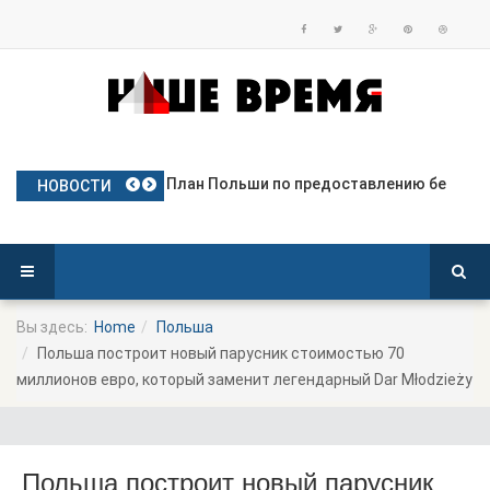
В Ольштыне более 100 человек эваку
План Польши по предоставлению бе
Частое использование права вето
Польские яблоки готовятся к дебю
Посол Украины в Польше готовится
НОВОСТИ
Вы здесь:
Home
Польша
Польша построит новый парусник стоимостью 70
миллионов евро, который заменит легендарный Dar Młodzieży
Польша построит новый парусник