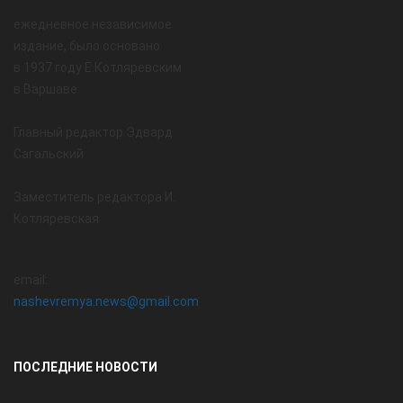
ежедневное независимое
издание, было основано
в 1937 году Е.Котляревским
в Варшаве
Главный редактор Эдвард
Сагальский
Заместитель редактора И.
Котляревская
email:
nashevremya.news@gmail.com
ПОСЛЕДНИЕ НОВОСТИ