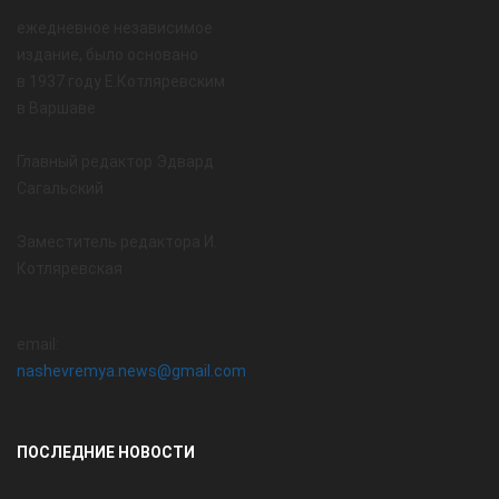
ежедневное независимое
издание, было основано
в 1937 году Е.Котляревским
в Варшаве
Главный редактор Эдвард
Сагальский
Заместитель редактора И.
Котляревская
email:
nashevremya.news@gmail.com
ПОСЛЕДНИЕ НОВОСТИ