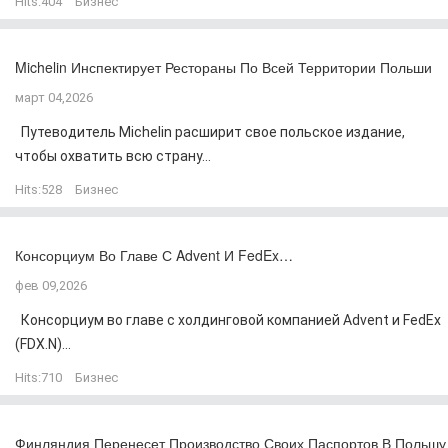
Hits:
404
Бизнес
Michelin Инспектирует Рестораны По Всей Территории Польши
март 04,2026
Путеводитель Michelin расширит свое польское издание,
чтобы охватить всю страну...
Hits:
528
Бизнес
Консорциум Во Главе С Advent И FedEx…
фев 09,2026
Консорциум во главе с холдинговой компанией Advent и FedEx
(FDX.N)...
Hits:
710
Бизнес
Финляндия Перенесет Производство Своих Паспортов В Польшу