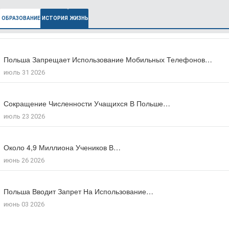
ОБРАЗОВАНИЕ
ИСТОРИЯ
ЖИЗНЬ
Польша Запрещает Использование Мобильных Телефонов…
В Польше Выросла Ожидаемая Продолжительность…
июль 31 2026
июль 27 2026
Сокращение Численности Учащихся В Польше…
Число Зарегистрированных Преступлений На Почве…
июль 23 2026
июль 17 2026
Около 4,9 Миллиона Учеников В…
Большинство Поляков Поддерживают Сокращение Рабочего…
июнь 26 2026
июль 09 2026
Польша Вводит Запрет На Использование…
Число Иностранцев, Получивших Польское Гражданство…
июнь 03 2026
мая 18 2026