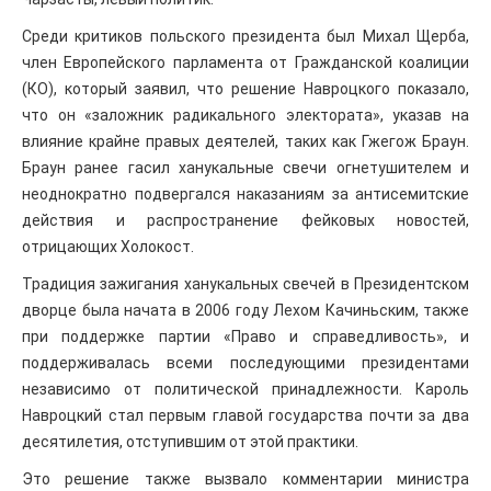
Среди критиков польского президента был Михал Щерба,
член Европейского парламента от Гражданской коалиции
(КО), который заявил, что решение Навроцкого показало,
что он «заложник радикального электората», указав на
влияние крайне правых деятелей, таких как Гжегож Браун.
Браун ранее гасил ханукальные свечи огнетушителем и
неоднократно подвергался наказаниям за антисемитские
действия и распространение фейковых новостей,
отрицающих Холокост.
Традиция зажигания ханукальных свечей в Президентском
дворце была начата в 2006 году Лехом Качиньским, также
при поддержке партии «Право и справедливость», и
поддерживалась всеми последующими президентами
независимо от политической принадлежности. Кароль
Навроцкий стал первым главой государства почти за два
десятилетия, отступившим от этой практики.
Это решение также вызвало комментарии министра