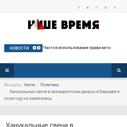
План Польши по предоставлению бе
Частое использование права вето
Польские яблоки готовятся к дебю
Посол Украины в Польше готовится
Польша опережает Германию по тем
НОВОСТИ
Вы здесь:
Home
Политика
Ханукальные свечи в президентском дворце в Варшаве в
этом году не зажигались
Ханукальные свечи в