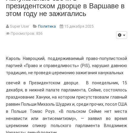
президентском дворце в Варшаве в
этом году не зажигались
Super User
Политика
15 декабря 2025
Просмотров: 836
Кароль Навроцкий, поддерживаемый право-популистской
партией «Право и справедливость» (PiS), нарушил давнюю
традицию, не проведя церемонию зажигания ханукальных
свечей в Президентском дворце. В понедельник, 15
декабря, в нижней палате парламента, Сейме, состоялось
празднование Хануки, на котором присутствовали главный
раввин Польши Михаэль Шудрих и, среди прочих, посол США
в Польше Томас Роуз. «В польском Сейме нет места
ненависти или антисемитизму», — заявил во время
церемонии спикер польского парламента Влодзимеж
Чарзасты, левый политик.