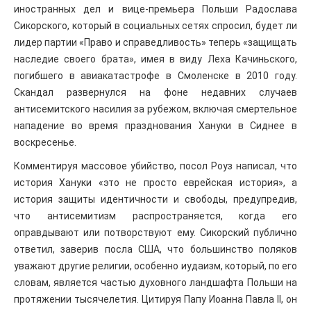
иностранных дел и вице-премьера Польши Радослава
Сикорского, который в социальных сетях спросил, будет ли
лидер партии «Право и справедливость» теперь «защищать
наследие своего брата», имея в виду Леха Качиньского,
погибшего в авиакатастрофе в Смоленске в 2010 году.
Скандал развернулся на фоне недавних случаев
антисемитского насилия за рубежом, включая смертельное
нападение во время празднования Хануки в Сиднее в
воскресенье.
Комментируя массовое убийство, посол Роуз написал, что
история Хануки «это не просто еврейская история», а
история защиты идентичности и свободы, предупредив,
что антисемитизм распространяется, когда его
оправдывают или потворствуют ему. Сикорский публично
ответил, заверив посла США, что большинство поляков
уважают другие религии, особенно иудаизм, который, по его
словам, является частью духовного ландшафта Польши на
протяжении тысячелетия. Цитируя Папу Иоанна Павла II, он