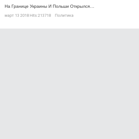
На Границе Украины И Польши Открылся…
март 13 2018
Hits:
213718
Политика