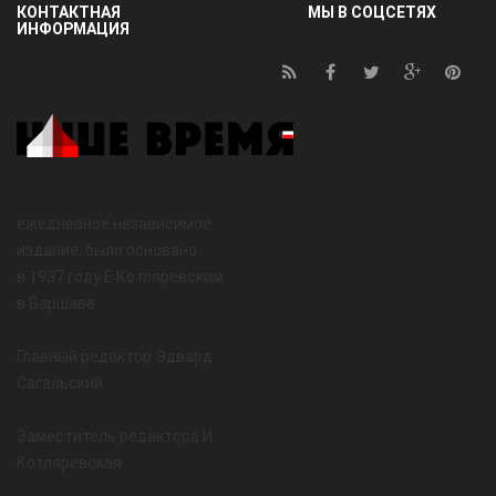
КОНТАКТНАЯ
МЫ В СОЦСЕТЯХ
ИНФОРМАЦИЯ
ежедневное независимое
издание, было основано
в 1937 году Е.Котляревским
в Варшаве
Главный редактор Эдвард
Сагальский
Заместитель редактора И.
Котляревская