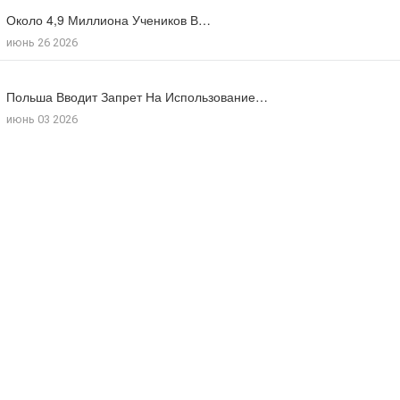
Около 4,9 Миллиона Учеников В…
Большинство Поляков Поддерживают Сокращение Рабочего…
июнь 26 2026
июль 09 2026
Польша Вводит Запрет На Использование…
Число Иностранцев, Получивших Польское Гражданство…
июнь 03 2026
мая 18 2026
Потомки Польской Пары, Которая Укрывала…
июль 30 2026
Польша Отмечает 85-Ю Годовщину Резни…
июль 10 2026