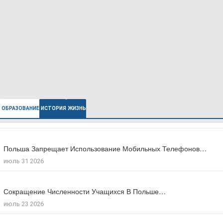
ОБРАЗОВАНИЕ
ИСТОРИЯ
ЖИЗНЬ
Польша Запрещает Использование Мобильных Телефонов…
В Польше Выросла Ожидаемая Продолжительность…
июль 31 2026
июль 27 2026
Сокращение Численности Учащихся В Польше…
Число Зарегистрированных Преступлений На Почве…
июль 23 2026
июль 17 2026