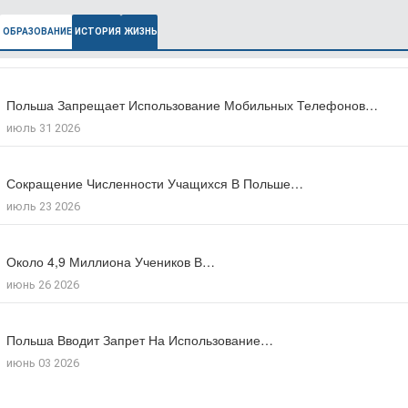
ОБРАЗОВАНИЕ
ИСТОРИЯ
ЖИЗНЬ
Польша Запрещает Использование Мобильных Телефонов…
В Польше Выросла Ожидаемая Продолжительность…
июль 31 2026
июль 27 2026
Сокращение Численности Учащихся В Польше…
Число Зарегистрированных Преступлений На Почве…
июль 23 2026
июль 17 2026
Около 4,9 Миллиона Учеников В…
Большинство Поляков Поддерживают Сокращение Рабочего…
июнь 26 2026
июль 09 2026
Польша Вводит Запрет На Использование…
Число Иностранцев, Получивших Польское Гражданство…
июнь 03 2026
мая 18 2026