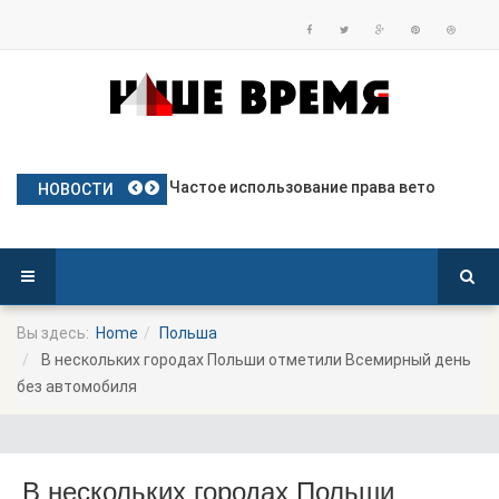
План Польши по предоставлению бе
Частое использование права вето
Польские яблоки готовятся к дебю
Посол Украины в Польше готовится
Польша опережает Германию по тем
НОВОСТИ
Вы здесь:
Home
Польша
В нескольких городах Польши отметили Всемирный день
без автомобиля
В нескольких городах Польши