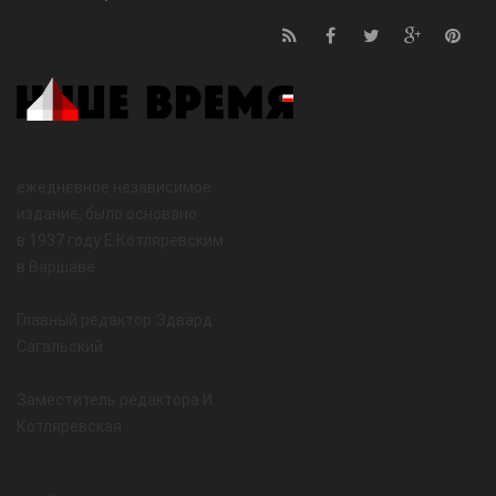
ежедневное независимое
издание, было основано
в 1937 году Е.Котляревским
в Варшаве
Главный редактор Эдвард
Сагальский
Заместитель редактора И.
Котляревская