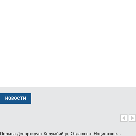
Потомки Польской Пары, Которая Укрывала…
июль 30 2026
Польша Отмечает 85-Ю Годовщину Резни…
июль 10 2026
Музей В Кракове Представляет Единственную…
фев 04 2026
НОВОСТИ
Министр Иностранных Дел Польши Вызвал…
нояб 24 2025
Польша Депортирует Колумбийца, Отдавшего Нацистское…