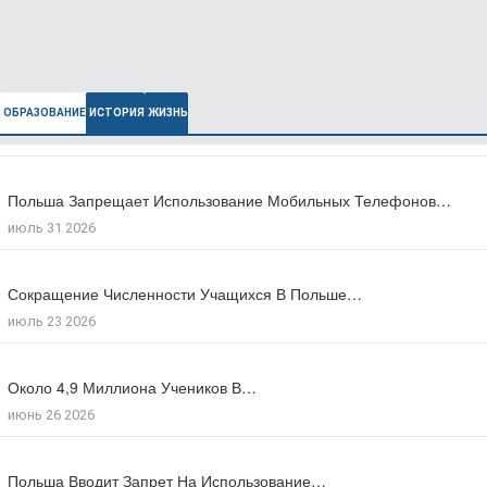
ОБРАЗОВАНИЕ
ИСТОРИЯ
ЖИЗНЬ
Польша Запрещает Использование Мобильных Телефонов…
В Польше Выросла Ожидаемая Продолжительность…
июль 31 2026
июль 27 2026
Сокращение Численности Учащихся В Польше…
Число Зарегистрированных Преступлений На Почве…
июль 23 2026
июль 17 2026
Около 4,9 Миллиона Учеников В…
Большинство Поляков Поддерживают Сокращение Рабочего…
июнь 26 2026
июль 09 2026
Польша Вводит Запрет На Использование…
Число Иностранцев, Получивших Польское Гражданство…