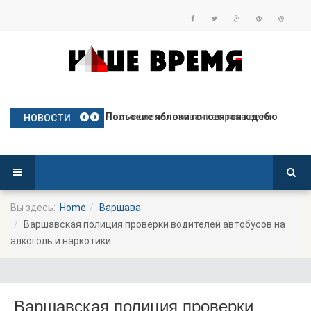
План Польши по предоставлению бе
Частое использование права вето
Польские яблоки готовятся к дебю
Посол Украины в Польше готовится
Польша опережает Германию по тем
НОВОСТИ
Вы здесь:
Home
Варшава
Варшавская полиция проверки водителей автобусов на
алкоголь и наркотики
Варшавская полиция проверки