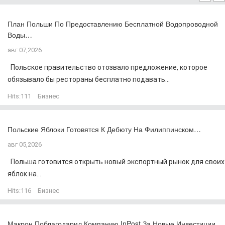
План Польши По Предоставлению Бесплатной Водопроводной
Воды…
авг 07,2026
Польское правительство отозвало предложение, которое
обязывало бы рестораны бесплатно подавать...
Hits:
111
Бизнес
Польские Яблоки Готовятся К Дебюту На Филиппинском…
авг 05,2026
Польша готовится открыть новый экспортный рынок для своих
яблок на...
Hits:
116
Бизнес
Макрон Поблагодарил Компанию InPost За Новые Инвестиции…