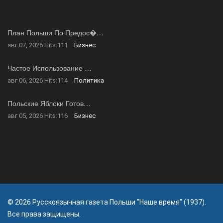
План Польши По Предос�…
авг 07, 2026
Hits:
111
Бизнес
Частое Использование …
авг 06, 2026
Hits:
114
Политика
Польские Яблоки Готов…
авг 05, 2026
Hits:
116
Бизнес
© 2026 Русскоязычная газета Польши "Наше время" (1937).
Все права защищены.