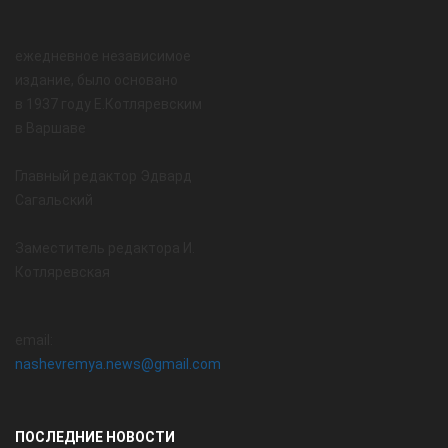
ежедневное независимое
издание, было основано
в 1937 году Е.Котляревским
в Варшаве
Главный редактор Эдвард
Сагальский
Заместитель редактора И.
Котляревская
email:
nashevremya.news@gmail.com
ПОСЛЕДНИЕ НОВОСТИ