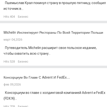
Пшемыслав Крал покинул страну в прошлую пятницу, сообщил
источник в...
Hits:
404
Бизнес
Michelin Инспектирует Рестораны По Всей Территории Польши
март 04,2026
Путеводитель Michelin расширит свое польское издание,
чтобы охватить всю страну...
Hits:
528
Бизнес
Консорциум Во Главе С Advent И FedEx…
фев 09,2026
Консорциум во главе с холдинговой компанией Advent и FedEx
(FDX.N)...
Hits:
709
Бизнес