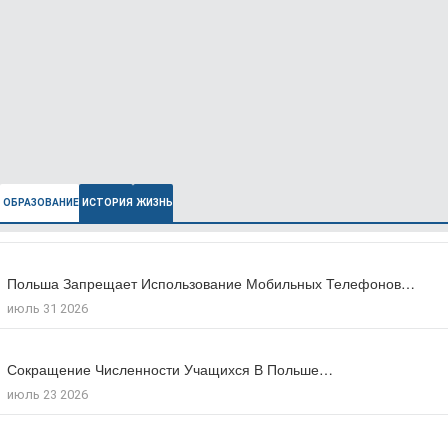
ОБРАЗОВАНИЕ
ИСТОРИЯ
ЖИЗНЬ
Польша Запрещает Использование Мобильных Телефонов…
В Польше Выросла Ожидаемая Продолжительность…
июль 31 2026
июль 27 2026
Сокращение Численности Учащихся В Польше…
Число Зарегистрированных Преступлений На Почве…
июль 23 2026
июль 17 2026