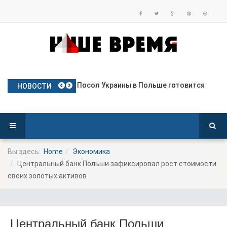
Польские яблоки готовятся к дебю
Посол Украины в Польше готовится
Польша опережает Германию по тем
Польша депортирует колумбийца, о
Премьер-министр Польши назначил
НОВОСТИ
Вы здесь:
Home
Экономика
Центральный банк Польши зафиксировал рост стоимости
своих золотых активов
Центральный банк Польши