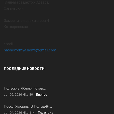
Главный редактор Эдвард
Сагальский
Заместитель редактора И.
Котляревская
email:
nashevremya.news@gmail.com
ПОСЛЕДНИЕ НОВОСТИ
Польские Яблоки Готов…
авг 05, 2026
Hits:
89
Бизнес
Посол Украины В Польш�…
авг 04, 2026
Hits:
114
Политика