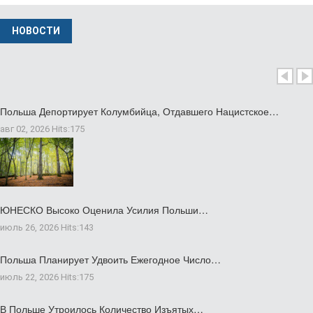
фев 04 2026
НОВОСТИ
Министр Иностранных Дел Польши Вызвал…
нояб 24 2025
Польша Депортирует Колумбийца, Отдавшего Нацистское…
авг 02, 2026
Hits:
175
ЮНЕСКО Высоко Оценила Усилия Польши…
июль 26, 2026
Hits:
143
Польша Планирует Удвоить Ежегодное Число…
июль 22, 2026
Hits:
175
В Польше Утроилось Количество Изъятых…