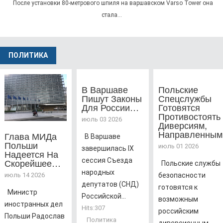
После установки 80-метрового шпиля на варшавском Varso Tower она
стала…
ПОЛИТИКА
В Варшаве
Польские
Пишут Законы
Спецслужбы
Для России…
Готовятся
Противостоять
июль 03 2026
Диверсиям,
Направленны
Глава МИДа
В Варшаве
Польши
июль 01 2026
завершилась IX
Надеется На
Скорейшее…
сессия Съезда
Польские службы
народных
июль 14 2026
безопасности
депутатов (СНД)
готовятся к
Министр
Российской...
возможным
иностранных дел
Hits:
307
российским
Польши Радослав
Политика