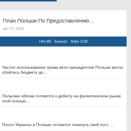
Польши
План Польши По Предоставлению…
авг 07, 2026
Hits:
80
Бизнес
Rate: 0.00
Частое использование права вето президентом Польши могло
П
обойтись бюджету до…
р
Польские яблоки готовятся к дебюту на филиппинском рынке
П
этой осенью…
п
Посол Украины в Польше готовится покинуть свой пост …
П
д