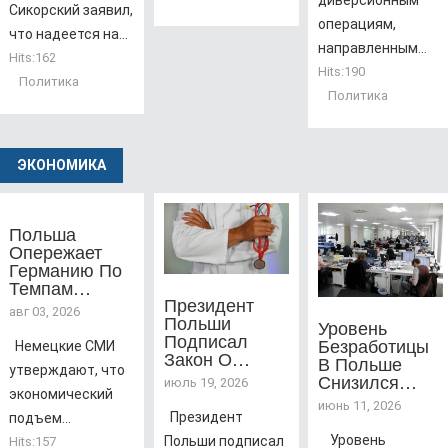
диверсионным
Сикорский заявил,
операциям,
что надеется на...
направленным...
Hits:
162
Hits:
190
Политика
Политика
ЭКОНОМИКА
Польша
Опережает
Германию По
Темпам…
Президент
авг 03, 2026
Польши
Уровень
Подписал
Безработицы
Немецкие СМИ
Закон О…
В Польше
утверждают, что
Снизился…
июль 19, 2026
экономический
июнь 11, 2026
Президент
подъем...
Уровень
Польши подписал
Hits:
157