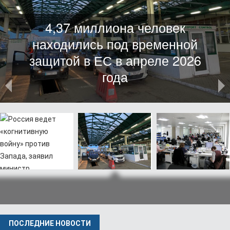
Число иностранных рабочих в
Польше выросло на 7,2% до
1,14 миллиона
Россия ведет
4,37 миллиона
Число
«когнитивную
человек
иностранных
войну» против
находились под
рабочих в
Запада, заявил
временной
Польше выросло
министр
защитой в ЕС в
на 7,2% до 1,14
ПОСЛЕДНИЕ НОВОСТИ
иностранных дел
апреле 2026 года
миллиона