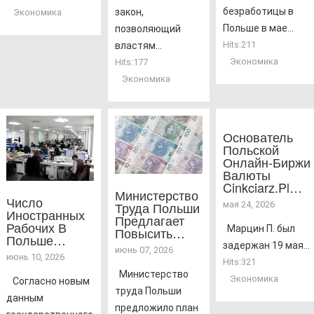
безработицы в
закон,
Экономика
Польше в мае...
позволяющий
Hits:
211
властям...
Экономика
Hits:
177
Экономика
Основатель
Польской
Онлайн-Биржи
Валюты
Cinkciarz.pl…
Министерство
Число
Труда Польши
мая 24, 2026
Иностранных
Предлагает
Рабочих В
Марцин П. был
Повысить…
Польше…
задержан 19 мая...
июнь 07, 2026
июнь 10, 2026
Hits:
321
Министерство
Экономика
Согласно новым
труда Польши
данным
предложило план