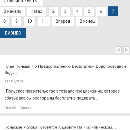
Страница 7 из 161
В начало
Назад
2
3
4
5
6
7
8
9
10
11
Вперед
В конец
БИЗНЕС
План Польши По Предоставлению Бесплатной Водопроводной
Воды…
авг 07,2026
Польское правительство отозвало предложение, которое
обязывало бы рестораны бесплатно подавать...
Hits:
80
Бизнес
Польские Яблоки Готовятся К Дебюту На Филиппинском…